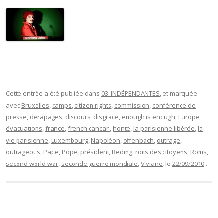
Cette entrée a été publiée dans
03. INDÉPENDANTES
, et marquée
avec
Bruxelles
,
camps
,
citizen rights
,
commission
,
conférence de
presse
,
dérapages
,
discours
,
disgrace
,
enough is enough
,
Europe
,
évacuations
,
france
,
french cancan
,
honte
,
la parisienne libérée
,
la
vie parisienne
,
Luxembourg
,
Napoléon
,
offenbach
,
outrage
,
outrageous
,
Pape
,
Pope
,
président
,
Reding
,
roits des citoyens
,
Roms
,
second world war
,
seconde guerre mondiale
,
Viviane
, le
22/09/2010
.