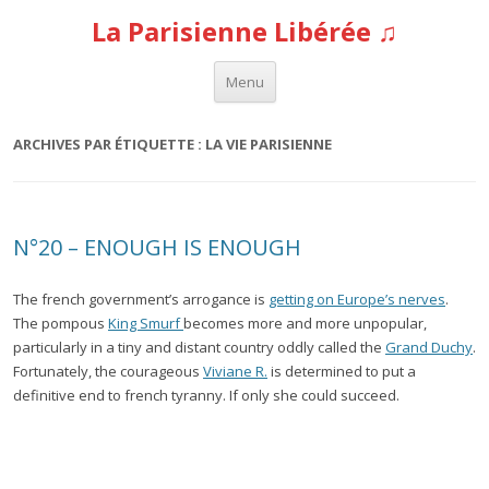
La Parisienne Libérée ♫
Aller au contenu
Menu
ARCHIVES PAR ÉTIQUETTE :
LA VIE PARISIENNE
N°20 – ENOUGH IS ENOUGH
The french government’s arrogance is
getting on Europe’s nerves
.
The pompous
King Smurf
becomes more and more unpopular,
particularly in a tiny and distant country oddly called the
Grand Duchy
.
Fortunately, the courageous
Viviane R.
is determined to put a
definitive end to french tyranny. If only she could succeed.