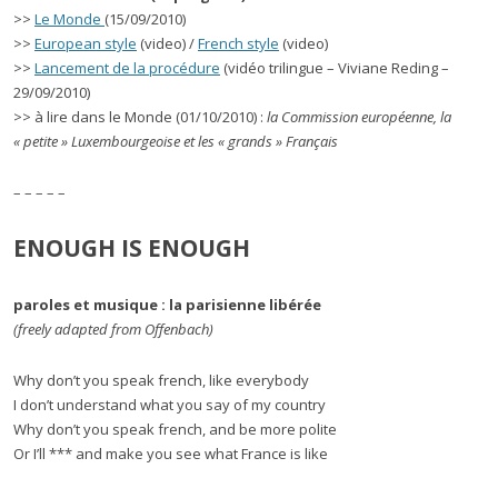
>>
Le Monde
(15/09/2010)
>>
European style
(video) /
French style
(video)
>>
Lancement de la procédure
(vidéo trilingue – Viviane Reding –
29/09/2010)
>> à lire dans le Monde (01/10/2010) :
la Commission européenne, la
« petite » Luxembourgeoise et les « grands » Français
– – – – –
ENOUGH IS ENOUGH
paroles et musique : la parisienne libérée
(freely adapted from Offenbach)
Why don’t you speak french, like everybody
I don’t understand what you say of my country
Why don’t you speak french, and be more polite
Or I’ll *** and make you see what France is like