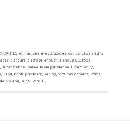
PENDANTES
, et marquée avec
Bruxelles
,
camps
,
citizen rights
,
pages
,
discours
,
disgrace
,
enough is enough
,
Europe
,
,
la parisienne libérée
,
la vie parisienne
,
Luxembourg
,
s
,
Pape
,
Pope
,
président
,
Reding
,
roits des citoyens
,
Roms
,
ale
,
Viviane
, le
22/09/2010
.