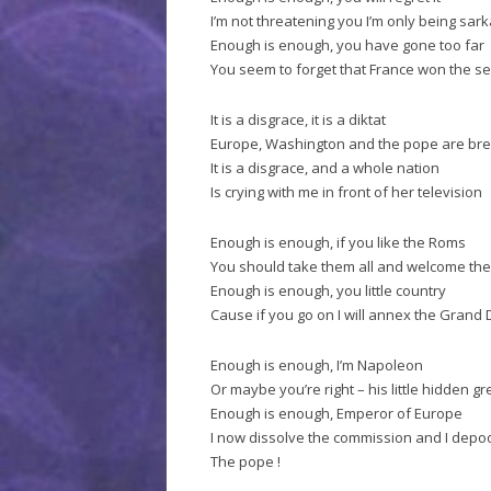
I’m not threatening you I’m only being sark
Enough is enough, you have gone too far
You seem to forget that France won the s
It is a disgrace, it is a diktat
Europe, Washington and the pope are bre
It is a disgrace, and a whole nation
Is crying with me in front of her television
Enough is enough, if you like the Roms
You should take them all and welcome th
Enough is enough, you little country
Cause if you go on I will annex the Grand
Enough is enough, I’m Napoleon
Or maybe you’re right – his little hidden 
Enough is enough, Emperor of Europe
I now dissolve the commission and I dep
The pope !