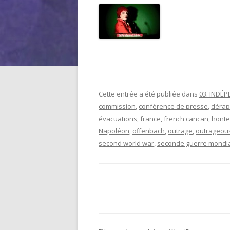
Cette entrée a été publiée dans
03. INDÉ
commission
,
conférence de presse
,
déra
évacuations
,
france
,
french cancan
,
honte
Napoléon
,
offenbach
,
outrage
,
outrageou
second world war
,
seconde guerre mondi