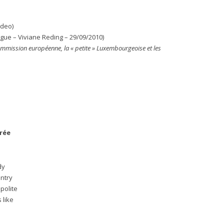
ideo)
ingue – Viviane Reding – 29/09/2010)
ommission européenne, la « petite » Luxembourgeoise et les
érée
dy
untry
polite
 like