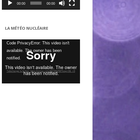
00:00
00:00
LA MÉTÉO NUCLÉAIRE
Lecteur
Code PrivacyError: This video isn't
vidéo
available. The owner has been
notified.
Télécharger le fichier: https://vimeo.com/307284768?loop=0&_=6