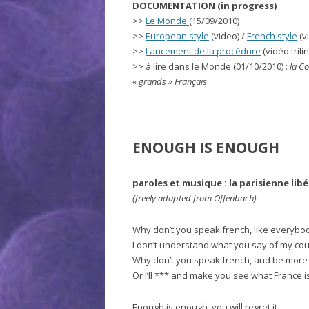
DOCUMENTATION (in progress)
>>
Le Monde
(15/09/2010)
>>
European style
(video) /
French style
(v
>>
Lancement de la procédure
(vidéo tril
>> à lire dans le Monde (01/10/2010) :
la C
« grands » Français
– – – – –
ENOUGH IS ENOUGH
paroles et musique : la parisienne lib
(freely adapted from Offenbach)
Why don’t you speak french, like everybo
I don’t understand what you say of my co
Why don’t you speak french, and be more 
Or I’ll *** and make you see what France is
Enough is enough, you will regret it