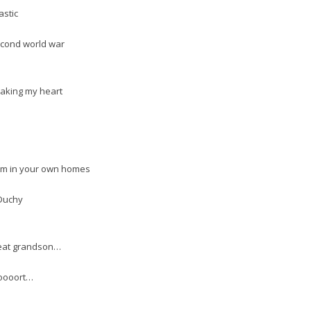
astic
econd world war
aking my heart
em in your own homes
 Duchy
great grandson…
ooooort…