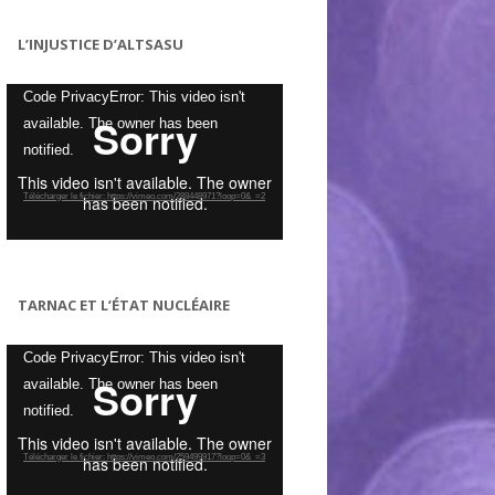
L’INJUSTICE D’ALTSASU
Lecteur
Code PrivacyError: This video isn't
vidéo
available. The owner has been
notified.
Télécharger le fichier: https://vimeo.com/288448971?loop=0&_=2
TARNAC ET L’ÉTAT NUCLÉAIRE
Lecteur
Code PrivacyError: This video isn't
vidéo
available. The owner has been
notified.
Télécharger le fichier: https://vimeo.com/259499917?loop=0&_=3