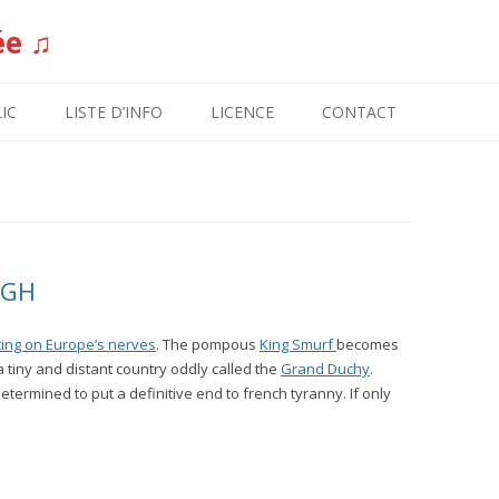
ée ♫
Aller au contenu
IC
LISTE D’INFO
LICENCE
CONTACT
UGH
ting on Europe’s nerves
. The pompous
King Smurf
becomes
 tiny and distant country oddly called the
Grand Duchy
.
determined to put a definitive end to french tyranny. If only