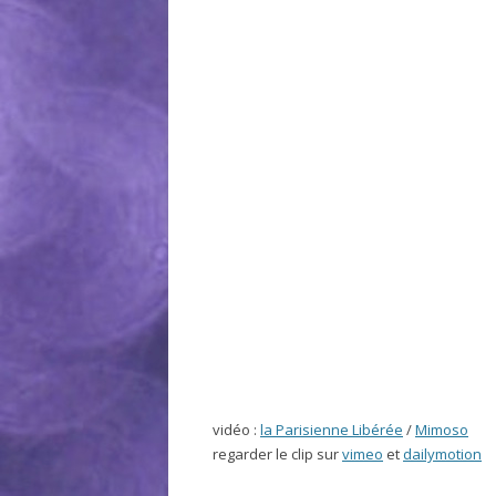
vidéo :
la Parisienne Libérée
/
Mimoso
regarder le clip sur
vimeo
et
dailymotion