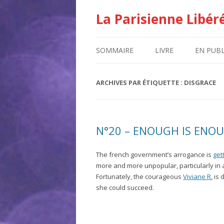
La Parisienne Libér
SOMMAIRE
LIVRE
EN PUBL
ARCHIVES PAR ÉTIQUETTE :
DISGRACE
N°20 – ENOUGH IS ENO
The french government’s arrogance is
get
more and more unpopular, particularly in a
Fortunately, the courageous
Viviane R.
is 
she could succeed.