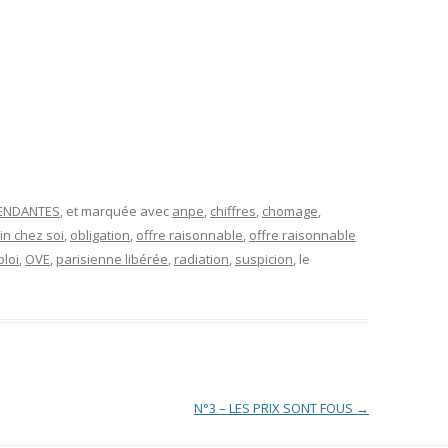
PENDANTES
, et marquée avec
anpe
,
chiffres
,
chomage
,
n chez soi
,
obligation
,
offre raisonnable
,
offre raisonnable
ploi
,
OVE
,
parisienne libérée
,
radiation
,
suspicion
, le
N°3 – LES PRIX SONT FOUS
→