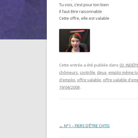
Tu vois, c’est pour ton bien
Il faut être raisonnable
Cette offre, elle est valable
Cette entrée a été publiée dans
03. INDÉ
chômeurs
,
contrôle
,
deux
,
emploi même loi
d'emploi
,
offre valable
,
offre valable d'em
19/04/2008
.
Navigation des articles
←
N°1 – FIERS D’ÊTRE CHTIS