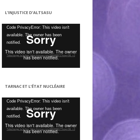
L’INJUSTICE D’ALTSASU
Lecteur
Code PrivacyError: This video isn't
vidéo
available. The owner has been
notified.
Télécharger le fichier: https://vimeo.com/288448971?loop=0&_=2
TARNAC ET L’ÉTAT NUCLÉAIRE
Lecteur
Code PrivacyError: This video isn't
vidéo
available. The owner has been
notified.
Télécharger le fichier: https://vimeo.com/259499917?loop=0&_=3