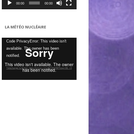
00:00
00:00
LA MÉTÉO NUCLÉAIRE
Lecteur
Code PrivacyError: This video isn't
vidéo
available. The owner has been
notified.
Télécharger le fichier: https://vimeo.com/307284768?loop=0&_=6