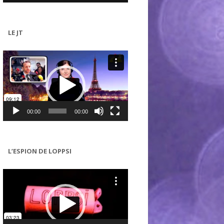
LE JT
Lecteur
vidéo
00:00
00:00
L’ESPION DE LOPPSI
Lecteur
vidéo