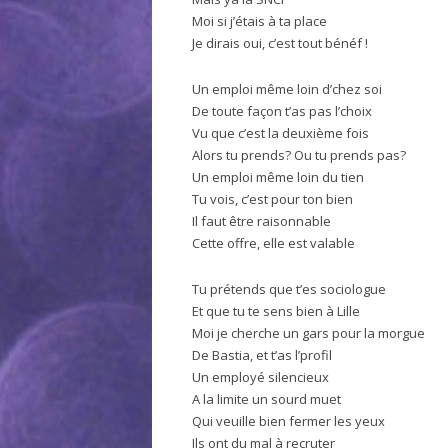
Moi si j’étais à ta place
Je dirais oui, c’est tout bénéf !
Un emploi même loin d’chez soi
De toute façon t’as pas l’choix
Vu que c’est la deuxième fois
Alors tu prends? Ou tu prends pas?
Un emploi même loin du tien
Tu vois, c’est pour ton bien
Il faut être raisonnable
Cette offre, elle est valable
Tu prétends que t’es sociologue
Et que tu te sens bien à Lille
Moi je cherche un gars pour la morgue
De Bastia, et t’as l’profil
Un employé silencieux
A la limite un sourd muet
Qui veuille bien fermer les yeux
Ils ont du mal à recruter