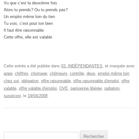
Vu que c’est la deuxième fois
Alors tu prends? Ou tu prends pas?
Un emploi même loin du tien
Tu vois, c’est pour ton bien
Il faut être raisonnable
Cette offre, elle est valable
Cette entrée a été publiée dans
03. INDÉPENDANTES
, et marquée avec
anpe
,
chiffres
,
chomage
,
chômeurs
,
contrôle
,
deux
,
emploi même loin
chez soi
,
obligation
,
offre raisonnable
,
offre raisonnable d'emploi
,
offre
valable
,
offre valable d'emploi
,
OVE
,
parisienne libérée
,
radiation
,
suspicion
, le
19/04/2008
.
Rechercher :