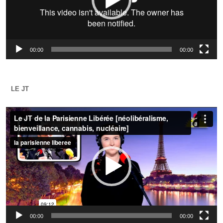
00:00
00:00
LE JT
Lecteur
vidéo
00:00
00:00