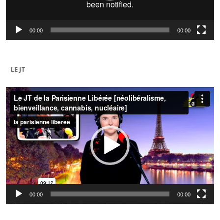
00:00
00:00
LE JT
Lecteur
vidéo
00:00
00:00