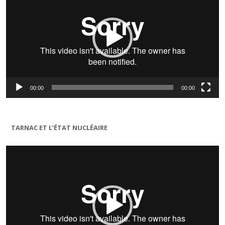
00:00
00:00
TARNAC ET L’ÉTAT NUCLÉAIRE
Lecteur
vidéo