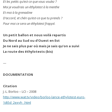
Et les petits qu’est-ce que vous voulez ?
Moi je voudrais un éthylotest à la menthe
Et moi à la grenadine
D’accord, et chéri qu’est-ce que tu prends ?
Pour moi ce sera un éthylotest frappé.
Un petit ballon et nous voilà repartis
Du Nord au Sud ou d’Ouest en Est
Je ne sais plus par où mais je sais qu’on a suivi
La route des éthylotests (bis)
—
DOCUMENTATION
Citation
J.-L. Borloo – LCI – 2008
http://www.wat.tv/video/borloo-lance-ethylotest-euro-
1dt5d_2exyh_.html