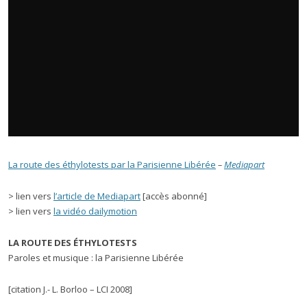
La route des éthylotests par la Parisienne Libérée
–
Mediapart
> lien vers
l’article de Mediapart
[accès abonné]
> lien vers
la vidéo dailymotion
LA ROUTE DES ÉTHYLOTESTS
Paroles et musique : la Parisienne Libérée
[citation J.- L. Borloo – LCI 2008]