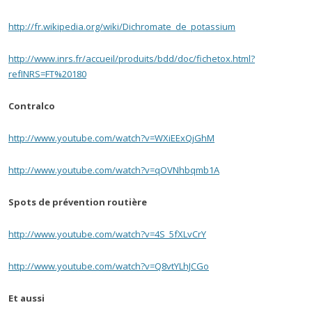
http://fr.wikipedia.org/wiki/Dichromate_de_potassium
http://www.inrs.fr/accueil/produits/bdd/doc/fichetox.html?
refINRS=FT%20180
Contralco
http://www.youtube.com/watch?v=WXiEExQjGhM
http://www.youtube.com/watch?v=qOVNhbqmb1A
Spots de prévention routière
http://www.youtube.com/watch?v=4S_5fXLvCrY
http://www.youtube.com/watch?v=Q8vtYLhJCGo
Et aussi