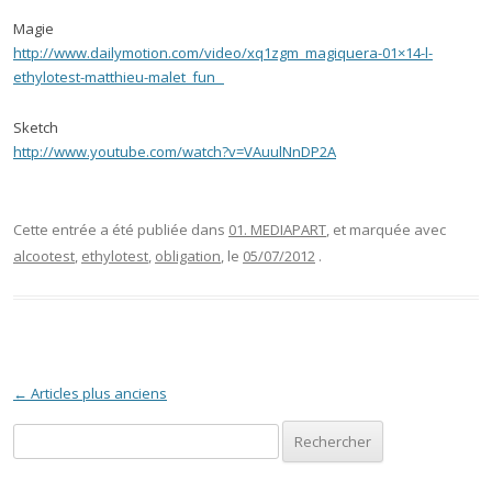
Magie
http://www.dailymotion.com/video/xq1zgm_magiquera-01×14-l-
ethylotest-matthieu-malet_fun
Sketch
http://www.youtube.com/watch?v=VAuulNnDP2A
Cette entrée a été publiée dans
01. MEDIAPART
, et marquée avec
alcootest
,
ethylotest
,
obligation
, le
05/07/2012
.
Navigation des articles
←
Articles plus anciens
Rechercher :