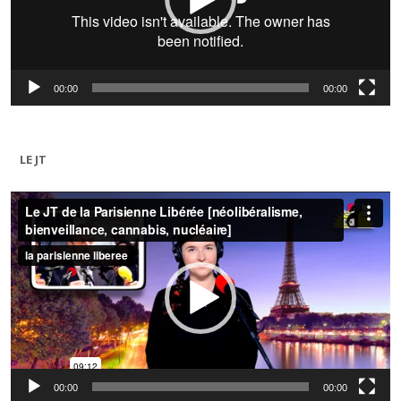
00:00
00:00
LE JT
Lecteur
vidéo
00:00
00:00