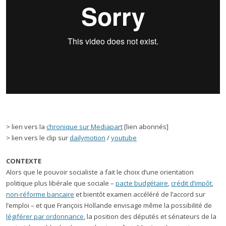
> lien vers la
chronique sur Mediapart
[lien abonnés]
> lien vers le clip sur
dailymotion
/
youtube
CONTEXTE
Alors que le pouvoir socialiste a fait le choix d’une orientation
politique plus libérale que sociale –
pacte budgétaire
,
crédit d’impôt
,
non-réforme bancaire
et bientôt examen accéléré de l’accord sur
l’emploi – et que François Hollande envisage même la possibilité de
légiférer par ordonnance
, la position des députés et sénateurs de la