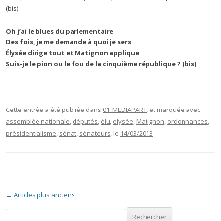
(bis)
Oh j’ai le blues du parlementaire
Des fois, je me demande à quoi je sers
Élysée dirige tout et Matignon applique
Suis-je le pion ou le fou de la cinquième république ? (bis)
Cette entrée a été publiée dans
01. MEDIAPART
, et marquée avec
assemblée nationale
,
députés
,
élu
,
elysée
,
Matignon
,
ordonnances
,
présidentialisme
,
sénat
,
sénateurs
, le
14/03/2013
.
Navigation des articles
←
Articles plus anciens
Rechercher :