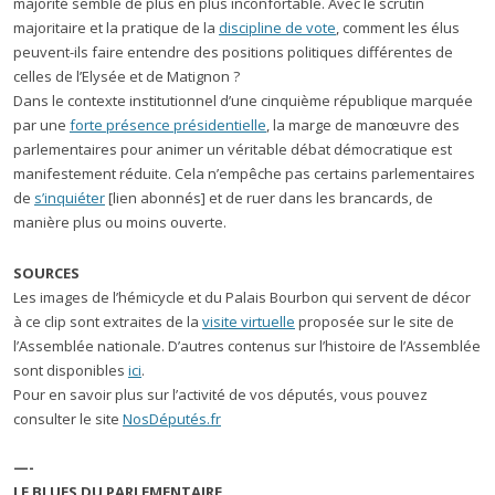
majorité semble de plus en plus inconfortable. Avec le scrutin
majoritaire et la pratique de la
discipline de vote
, comment les élus
peuvent-ils faire entendre des positions politiques différentes de
celles de l’Elysée et de Matignon ?
Dans le contexte institutionnel d’une cinquième république marquée
par une
forte présence présidentielle
, la marge de manœuvre des
parlementaires pour animer un véritable débat démocratique est
manifestement réduite. Cela n’empêche pas certains parlementaires
de
s’inquiéter
[lien abonnés] et de ruer dans les brancards, de
manière plus ou moins ouverte.
SOURCES
Les images de l’hémicycle et du Palais Bourbon qui servent de décor
à ce clip sont extraites de la
visite virtuelle
proposée sur le site de
l’Assemblée nationale. D’autres contenus sur l’histoire de l’Assemblée
sont disponibles
ici
.
Pour en savoir plus sur l’activité de vos députés, vous pouvez
consulter le site
NosDéputés.fr
—-
LE BLUES DU PARLEMENTAIRE