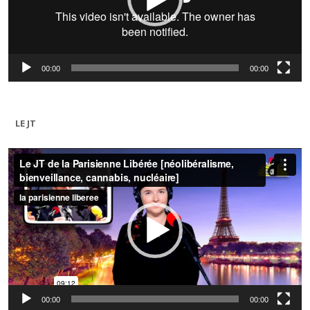
00:00
00:00
LE JT
Lecteur
vidéo
00:00
00:00