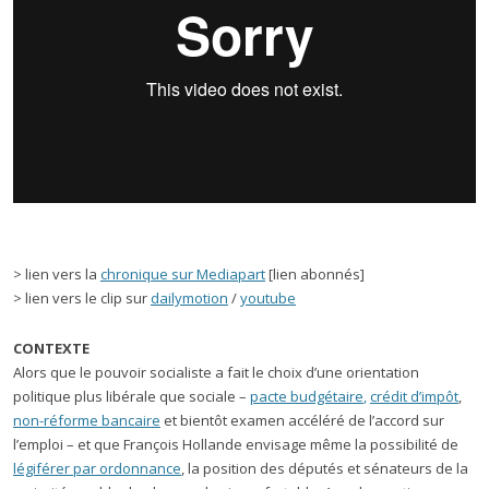
> lien vers la
chronique sur Mediapart
[lien abonnés]
> lien vers le clip sur
dailymotion
/
youtube
CONTEXTE
Alors que le pouvoir socialiste a fait le choix d’une orientation
politique plus libérale que sociale –
pacte budgétaire
,
crédit d’impôt
,
non-réforme bancaire
et bientôt examen accéléré de l’accord sur
l’emploi – et que François Hollande envisage même la possibilité de
légiférer par ordonnance
, la position des députés et sénateurs de la