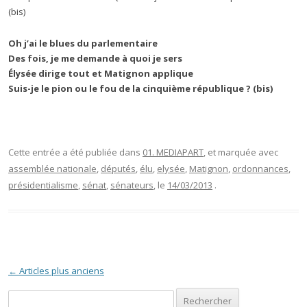
(bis)
Oh j’ai le blues du parlementaire
Des fois, je me demande à quoi je sers
Élysée dirige tout et Matignon applique
Suis-je le pion ou le fou de la cinquième république ? (bis)
Cette entrée a été publiée dans
01. MEDIAPART
, et marquée avec
assemblée nationale
,
députés
,
élu
,
elysée
,
Matignon
,
ordonnances
,
présidentialisme
,
sénat
,
sénateurs
, le
14/03/2013
.
Navigation des articles
←
Articles plus anciens
Rechercher :