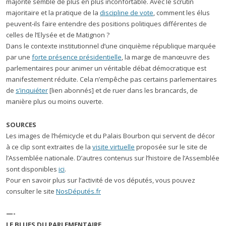
majorité semble de plus en plus inconfortable. Avec le scrutin
majoritaire et la pratique de la
discipline de vote
, comment les élus
peuvent-ils faire entendre des positions politiques différentes de
celles de l’Elysée et de Matignon ?
Dans le contexte institutionnel d’une cinquième république marquée
par une
forte présence présidentielle
, la marge de manœuvre des
parlementaires pour animer un véritable débat démocratique est
manifestement réduite. Cela n’empêche pas certains parlementaires
de
s’inquiéter
[lien abonnés] et de ruer dans les brancards, de
manière plus ou moins ouverte.
SOURCES
Les images de l’hémicycle et du Palais Bourbon qui servent de décor
à ce clip sont extraites de la
visite virtuelle
proposée sur le site de
l’Assemblée nationale. D’autres contenus sur l’histoire de l’Assemblée
sont disponibles
ici
.
Pour en savoir plus sur l’activité de vos députés, vous pouvez
consulter le site
NosDéputés.fr
—-
LE BLUES DU PARLEMENTAIRE