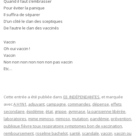
Quand il faut s’embrasser
Pour éviter la panique
Il suffira de séparer
D’un côté le clan des sceptiques
De l’autre le clan des vaccinés
Vaccin
Oh oui vaccin !
Vaccin
Non non non non non non pas vaccin
Etc…
Cette entrée a été publiée dans
03. INDÉPENDANTES
, et marquée
avec
A H1N1
,
adjuvant
,
campagne
,
commandes
,
dépense
,
effets
secondaire
,
épidémie
,
état
,
grippe
,
gymnase
,
la parisienne libérée
,
laboratoires
,
mime mimoso
,
mimoso
,
mutation
,
pandémie
,
prévention
,
publique fièvre toux respiratoire symptomes bon de vaccination
,
remboursement
,
roseline bachelot
,
santé
,
scandale
,
vaccin
,
vaccin ou