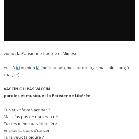
vidéo : la Parisienne Libérée et Mimoso
en HD
ici
ou bien
là
(meilleur son, meilleure image, mais plus long à
charger)
VACCIN OU PAS VACCIN
paroles et musique : la Parisienne Libérée
Tu veux t’faire vacciner ?
Mais t’as pas de nouveau né
Tu n’es même pas infirmière
En plus t’as pas d’cancer
Tu la veux ta piqûre ?