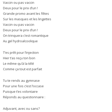
Vaccin ou pas vaccin
Deux pour le prix d’un !
Grande promo avant les fêtes
Sur les masques et les lingettes
Vaccin ou pas vaccin
Deux pour le prix d’un !
On trinquera c’est romantique
Au gel hydroalcoolique
T’es prêt pour l’injection
Hier t’as reçu ton bon
Le même qu’à la télé
Comme ça tout est parfait
Tu te rends au gymnase
Pour une fois c’est l’occase
Puisque t’es volontaire
Réponds au questionnaire :
Adjuvant, avec ou sans?