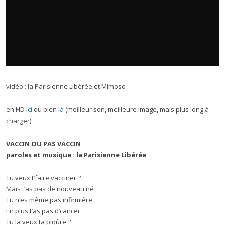
vidéo : la Parisienne Libérée et Mimoso
en HD
ici
ou bien
là
(meilleur son, meilleure image, mais plus long à
charger)
VACCIN OU PAS VACCIN
paroles et musique : la Parisienne Libérée
Tu veux t’faire vacciner ?
Mais t’as pas de nouveau né
Tu n’es même pas infirmière
En plus t’as pas d’cancer
Tu la veux ta piqûre ?