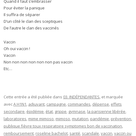
Quand il faut s’embrasser
Pour éviter la panique
Il suffira de séparer
D’un côté le clan des sceptiques
De l’autre le clan des vaccinés
Vaccin
Oh oui vaccin !
Vaccin
Non non non non non non pas vaccin
Etc…
Cette entrée a été publiée dans
03. INDÉPENDANTES
, et marquée
avec
A H1N1
,
adjuvant
,
campagne
,
commandes
,
dépense
,
effets
secondaire
,
épidémie
,
état
,
grippe
,
gymnase
,
la parisienne libérée
,
laboratoires
,
mime mimoso
,
mimoso
,
mutation
,
pandémie
,
prévention
,
publique fièvre toux respiratoire symptomes bon de vaccination
,
remboursement
,
roseline bachelot
,
santé
,
scandale
,
vaccin
,
vaccin ou