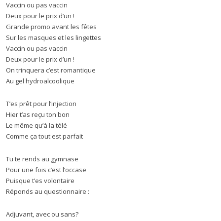
Vaccin ou pas vaccin
Deux pour le prix d’un !
Grande promo avant les fêtes
Sur les masques et les lingettes
Vaccin ou pas vaccin
Deux pour le prix d’un !
On trinquera c’est romantique
Au gel hydroalcoolique
T’es prêt pour l’injection
Hier t’as reçu ton bon
Le même qu’à la télé
Comme ça tout est parfait
Tu te rends au gymnase
Pour une fois c’est l’occase
Puisque t’es volontaire
Réponds au questionnaire :
Adjuvant, avec ou sans?