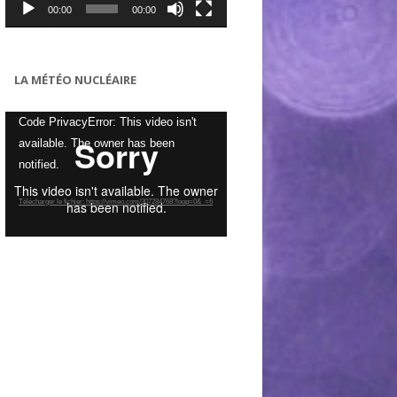
00:00
00:00
LA MÉTÉO NUCLÉAIRE
Lecteur
Code PrivacyError: This video isn't
vidéo
available. The owner has been
notified.
Télécharger le fichier: https://vimeo.com/307284768?loop=0&_=6