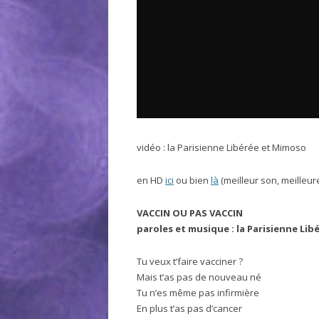
vidéo : la Parisienne Libérée et Mimoso
en HD
ici
ou bien
là
(meilleur son, meilleur
VACCIN OU PAS VACCIN
paroles et musique : la Parisienne Lib
Tu veux t’faire vacciner ?
Mais t’as pas de nouveau né
Tu n’es même pas infirmière
En plus t’as pas d’cancer