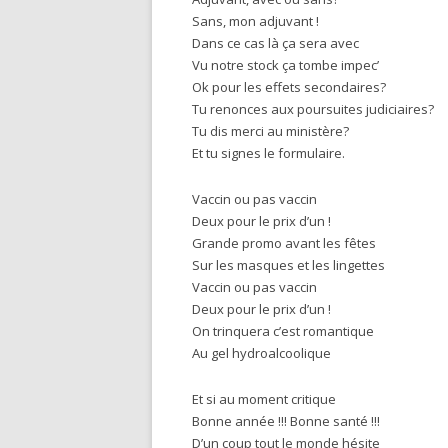
Sans, mon adjuvant !
Dans ce cas là ça sera avec
Vu notre stock ça tombe impec’
Ok pour les effets secondaires?
Tu renonces aux poursuites judiciaires?
Tu dis merci au ministère?
Et tu signes le formulaire.
Vaccin ou pas vaccin
Deux pour le prix d’un !
Grande promo avant les fêtes
Sur les masques et les lingettes
Vaccin ou pas vaccin
Deux pour le prix d’un !
On trinquera c’est romantique
Au gel hydroalcoolique
Et si au moment critique
Bonne année !!! Bonne santé !!!
D’un coup tout le monde hésite