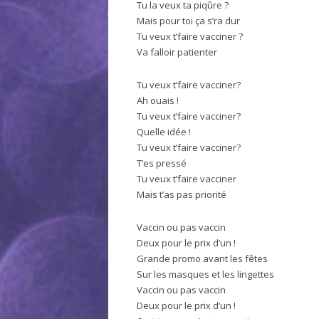
Tu la veux ta piqûre ?
Mais pour toi ça s’ra dur
Tu veux t’faire vacciner ?
Va falloir patienter
Tu veux t’faire vacciner?
Ah ouais !
Tu veux t’faire vacciner?
Quelle idée !
Tu veux t’faire vacciner?
T’es pressé
Tu veux t’faire vacciner
Mais t’as pas priorité
Vaccin ou pas vaccin
Deux pour le prix d’un !
Grande promo avant les fêtes
Sur les masques et les lingettes
Vaccin ou pas vaccin
Deux pour le prix d’un !