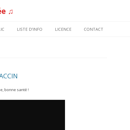
ée ♫
Aller au contenu
IC
LISTE D’INFO
LICENCE
CONTACT
VACCIN
e, bonne santé !