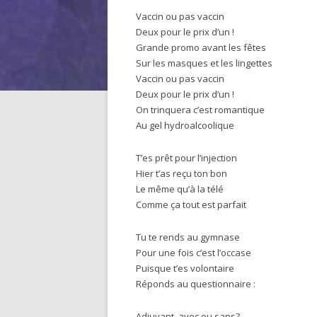
Vaccin ou pas vaccin
Deux pour le prix d’un !
Grande promo avant les fêtes
Sur les masques et les lingettes
Vaccin ou pas vaccin
Deux pour le prix d’un !
On trinquera c’est romantique
Au gel hydroalcoolique
T’es prêt pour l’injection
Hier t’as reçu ton bon
Le même qu’à la télé
Comme ça tout est parfait
Tu te rends au gymnase
Pour une fois c’est l’occase
Puisque t’es volontaire
Réponds au questionnaire :
Adjuvant, avec ou sans?