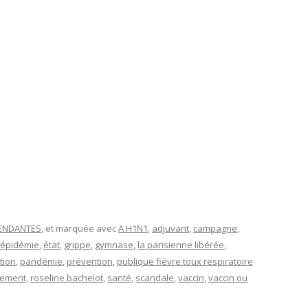
PENDANTES
, et marquée avec
A H1N1
,
adjuvant
,
campagne
,
épidémie
,
état
,
grippe
,
gymnase
,
la parisienne libérée
,
tion
,
pandémie
,
prévention
,
publique fièvre toux respiratoire
ement
,
roseline bachelot
,
santé
,
scandale
,
vaccin
,
vaccin ou