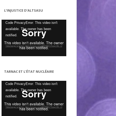
L’INJUSTICE D’ALTSASU
Lecteur
Code PrivacyError: This video isn't
vidéo
available. The owner has been
notified.
Télécharger le fichier: https://vimeo.com/288448971?loop=0&_=2
TARNAC ET L’ÉTAT NUCLÉAIRE
Lecteur
Code PrivacyError: This video isn't
vidéo
available. The owner has been
notified.
Télécharger le fichier: https://vimeo.com/259499917?loop=0&_=3