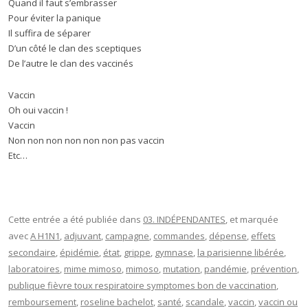
Quand il faut s’embrasser
Pour éviter la panique
Il suffira de séparer
D’un côté le clan des sceptiques
De l’autre le clan des vaccinés
Vaccin
Oh oui vaccin !
Vaccin
Non non non non non non pas vaccin
Etc…
Cette entrée a été publiée dans
03. INDÉPENDANTES
, et marquée
avec
A H1N1
,
adjuvant
,
campagne
,
commandes
,
dépense
,
effets
secondaire
,
épidémie
,
état
,
grippe
,
gymnase
,
la parisienne libérée
,
laboratoires
,
mime mimoso
,
mimoso
,
mutation
,
pandémie
,
prévention
,
publique fièvre toux respiratoire symptomes bon de vaccination
,
remboursement
,
roseline bachelot
,
santé
,
scandale
,
vaccin
,
vaccin ou