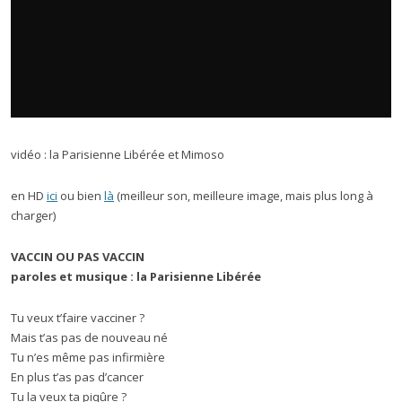
vidéo : la Parisienne Libérée et Mimoso
en HD
ici
ou bien
là
(meilleur son, meilleure image, mais plus long à
charger)
VACCIN OU PAS VACCIN
paroles et musique : la Parisienne Libérée
Tu veux t’faire vacciner ?
Mais t’as pas de nouveau né
Tu n’es même pas infirmière
En plus t’as pas d’cancer
Tu la veux ta piqûre ?