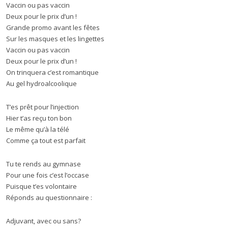
Vaccin ou pas vaccin
Deux pour le prix d’un !
Grande promo avant les fêtes
Sur les masques et les lingettes
Vaccin ou pas vaccin
Deux pour le prix d’un !
On trinquera c’est romantique
Au gel hydroalcoolique
T’es prêt pour l’injection
Hier t’as reçu ton bon
Le même qu’à la télé
Comme ça tout est parfait
Tu te rends au gymnase
Pour une fois c’est l’occase
Puisque t’es volontaire
Réponds au questionnaire :
Adjuvant, avec ou sans?