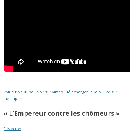
voir sur youtube
–
voir sur vimeo
–
télécharger l’audio
–
lire sur
mediapart
« L’Empereur contre les chômeurs »
E. Macron