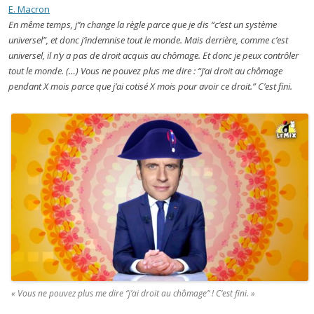
E. Macron
En même temps, j’’n change la règle parce que je dis “c’est un système
universel”, et donc j’indemnise tout le monde. Mais derrière, comme c’est
universel, il n’y a pas de droit acquis au chômage. Et donc je peux contrôler
tout le monde. (…) Vous ne pouvez plus me dire : “J’ai droit au chômage
pendant X mois parce que j’ai cotisé X mois pour avoir ce droit.” C’est fini.
« Vous ne pouvez plus me dire “j’ai droit au chômage” ! C’est fini. »