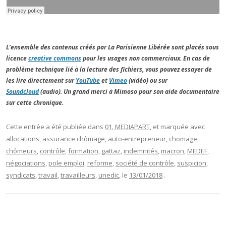
L’ensemble des contenus créés par La Parisienne Libérée sont placés sous
licence
creative commons
pour les usages non commerciaux. En cas de
problème technique lié à la lecture des fichiers, vous pouvez essayer de
les lire directement sur
YouTube
et
Vimeo
(vidéo) ou sur
Soundcloud
(audio). Un grand merci à Mimoso pour son aide documentaire
sur cette chronique.
Cette entrée a été publiée dans
01. MEDIAPART
, et marquée avec
allocations
,
assurance chômage
,
auto-entrepreneur
,
chomage
,
chômeurs
,
contrôle
,
formation
,
gattaz
,
indemnités
,
macron
,
MEDEF
,
négociations
,
pole emploi
,
reforme
,
société de contrôle
,
suspicion
,
syndicats
,
travail
,
travailleurs
,
unedic
, le
13/01/2018
.