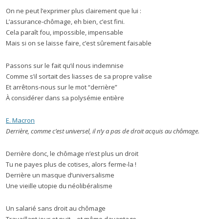
On ne peut l’exprimer plus clairement que lui :
L’assurance-chômage, eh bien, c’est fini.
Cela paraît fou, impossible, impensable
Mais si on se laisse faire, c’est sûrement faisable
Passons sur le fait qu’il nous indemnise
Comme s’il sortait des liasses de sa propre valise
Et arrêtons-nous sur le mot “derrière”
À considérer dans sa polysémie entière
E. Macron
Derrière, comme c’est universel, il n’y a pas de droit acquis au chômage.
Derrière donc, le chômage n’est plus un droit
Tu ne payes plus de cotises, alors ferme-la !
Derrière un masque d’universalisme
Une vieille utopie du néolibéralisme
Un salarié sans droit au chômage
Travaillant jour et nuit – et même davantage,