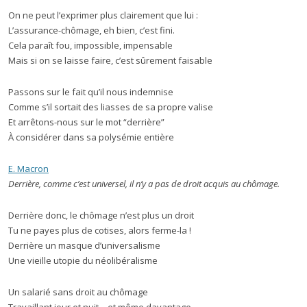
On ne peut l’exprimer plus clairement que lui :
L’assurance-chômage, eh bien, c’est fini.
Cela paraît fou, impossible, impensable
Mais si on se laisse faire, c’est sûrement faisable
Passons sur le fait qu’il nous indemnise
Comme s’il sortait des liasses de sa propre valise
Et arrêtons-nous sur le mot “derrière”
À considérer dans sa polysémie entière
E. Macron
Derrière, comme c’est universel, il n’y a pas de droit acquis au chômage.
Derrière donc, le chômage n’est plus un droit
Tu ne payes plus de cotises, alors ferme-la !
Derrière un masque d’universalisme
Une vieille utopie du néolibéralisme
Un salarié sans droit au chômage
Travaillant jour et nuit – et même davantage,