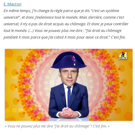
E. Macron
En même temps, j’’n change la règle parce que je dis “c’est un système
universel”, et donc j’indemnise tout le monde. Mais derrière, comme c’est
universel, il n’y a pas de droit acquis au chômage. Et donc je peux contrôler
tout le monde. (…) Vous ne pouvez plus me dire : “J’ai droit au chômage
pendant X mois parce que j’ai cotisé X mois pour avoir ce droit.” C’est fini.
« Vous ne pouvez plus me dire “j’ai droit au chômage” ! C’est fini. »