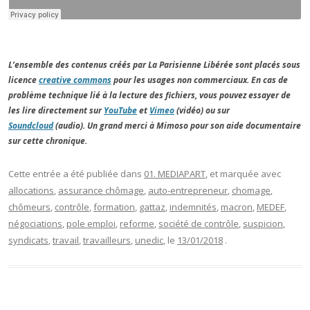
L’ensemble des contenus créés par La Parisienne Libérée sont placés sous
licence
creative commons
pour les usages non commerciaux. En cas de
problème technique lié à la lecture des fichiers, vous pouvez essayer de
les lire directement sur
YouTube
et
Vimeo
(vidéo) ou sur
Soundcloud
(audio). Un grand merci à Mimoso pour son aide documentaire
sur cette chronique.
Cette entrée a été publiée dans
01. MEDIAPART
, et marquée avec
allocations
,
assurance chômage
,
auto-entrepreneur
,
chomage
,
chômeurs
,
contrôle
,
formation
,
gattaz
,
indemnités
,
macron
,
MEDEF
,
négociations
,
pole emploi
,
reforme
,
société de contrôle
,
suspicion
,
syndicats
,
travail
,
travailleurs
,
unedic
, le
13/01/2018
.