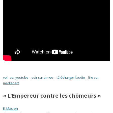
voir sur youtube
–
voir sur vimeo
–
télécharger l’audio
–
lire sur
mediapart
« L’Empereur contre les chômeurs »
E. Macron