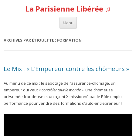
La Parisienne Libérée ♫
Aller au contenu
Menu
ARCHIVES PAR ÉTIQUETTE :
FORMATION
Le Mix : « L’Empereur contre les chômeurs »
Au menu de ce mix : le sabotage de l’assurance-chômage, un
empereur qui veut
«
contrôler tout le monde »
, une chômeuse
présumée fraudeuse et un agent X missionné par le Pôle emploi
performance pour vendre des formations d’auto-entrepreneur !