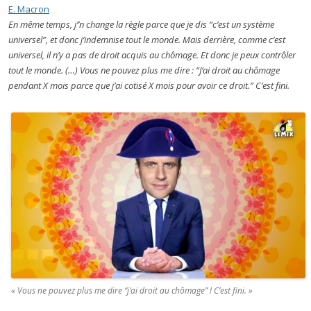
E. Macron
En même temps, j’’n change la règle parce que je dis “c’est un système
universel”, et donc j’indemnise tout le monde. Mais derrière, comme c’est
universel, il n’y a pas de droit acquis au chômage. Et donc je peux contrôler
tout le monde. (…) Vous ne pouvez plus me dire : “J’ai droit au chômage
pendant X mois parce que j’ai cotisé X mois pour avoir ce droit.” C’est fini.
« Vous ne pouvez plus me dire “j’ai droit au chômage” ! C’est fini. »