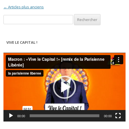
Navigation des articles
←
Articles plus anciens
Rechercher :
VIVE LE CAPITAL !
Lecteur
vidéo
00:00
00:00