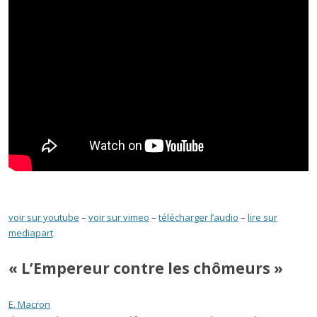
voir sur youtube
–
voir sur vimeo
–
télécharger l’audio
–
lire sur
mediapart
« L’Empereur contre les chômeurs »
E. Macron