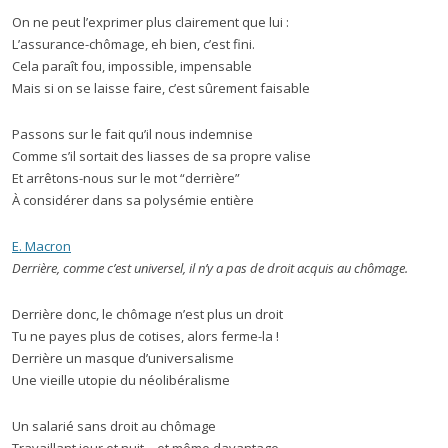
On ne peut l’exprimer plus clairement que lui :
L’assurance-chômage, eh bien, c’est fini.
Cela paraît fou, impossible, impensable
Mais si on se laisse faire, c’est sûrement faisable
Passons sur le fait qu’il nous indemnise
Comme s’il sortait des liasses de sa propre valise
Et arrêtons-nous sur le mot “derrière”
À considérer dans sa polysémie entière
E. Macron
Derrière, comme c’est universel, il n’y a pas de droit acquis au chômage.
Derrière donc, le chômage n’est plus un droit
Tu ne payes plus de cotises, alors ferme-la !
Derrière un masque d’universalisme
Une vieille utopie du néolibéralisme
Un salarié sans droit au chômage
Travaillant jour et nuit – et même davantage,