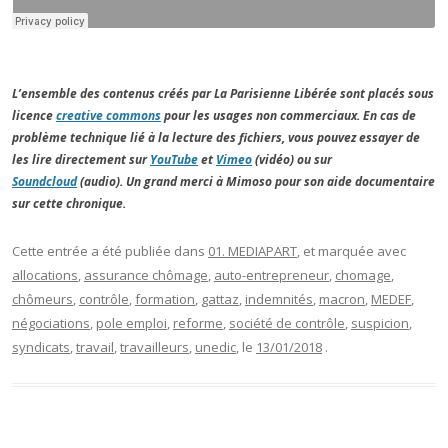
L’ensemble des contenus créés par La Parisienne Libérée sont placés sous
licence
creative commons
pour les usages non commerciaux. En cas de
problème technique lié à la lecture des fichiers, vous pouvez essayer de
les lire directement sur
YouTube
et
Vimeo
(vidéo) ou sur
Soundcloud
(audio). Un grand merci à Mimoso pour son aide documentaire
sur cette chronique.
Cette entrée a été publiée dans
01. MEDIAPART
, et marquée avec
allocations
,
assurance chômage
,
auto-entrepreneur
,
chomage
,
chômeurs
,
contrôle
,
formation
,
gattaz
,
indemnités
,
macron
,
MEDEF
,
négociations
,
pole emploi
,
reforme
,
société de contrôle
,
suspicion
,
syndicats
,
travail
,
travailleurs
,
unedic
, le
13/01/2018
.