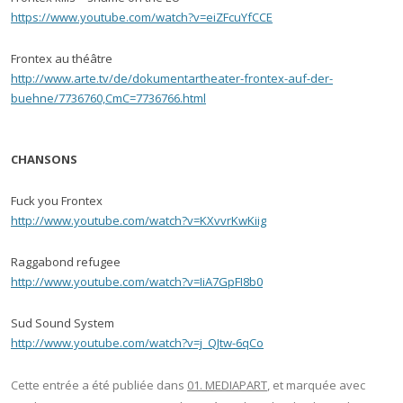
https://www.youtube.com/watch?v=eiZFcuYfCCE
Frontex au théâtre
http://www.arte.tv/de/dokumentartheater-frontex-auf-der-
buehne/7736760,CmC=7736766.html
CHANSONS
Fuck you Frontex
http://www.youtube.com/watch?v=KXvvrKwKiig
Raggabond refugee
http://www.youtube.com/watch?v=IiA7GpFI8b0
Sud Sound System
http://www.youtube.com/watch?v=j_QJtw-6qCo
Cette entrée a été publiée dans
01. MEDIAPART
, et marquée avec