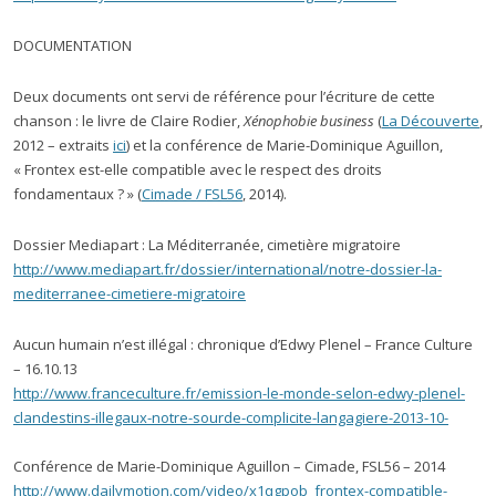
DOCUMENTATION
Deux documents ont servi de référence pour l’écriture de cette
chanson : le livre de Claire Rodier,
Xénophobie business
(
La Découverte
,
2012 – extraits
ici
) et la conférence de Marie-Dominique Aguillon,
« Frontex est-elle compatible avec le respect des droits
fondamentaux ? » (
Cimade / FSL56
, 2014).
Dossier Mediapart : La Méditerranée, cimetière migratoire
http://www.mediapart.fr/dossier/international/notre-dossier-la-
mediterranee-cimetiere-migratoire
Aucun humain n’est illégal : chronique d’Edwy Plenel – France Culture
– 16.10.13
http://www.franceculture.fr/emission-le-monde-selon-edwy-plenel-
clandestins-illegaux-notre-sourde-complicite-langagiere-2013-10-
Conférence de Marie-Dominique Aguillon – Cimade, FSL56 – 2014
http://www.dailymotion.com/video/x1qgpob_frontex-compatible-