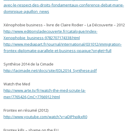
avec-le-respect-des-droits-fondamentaux-conference-debat-marie-
dominique-aguillon_news
Xénophobie business – livre de Claire Rodier – La Découverte – 2012
http://www.editionsladecouverte.fr/catalogue/index-
Xenophobie_business-9782707174338.html
http://www.mediapart.fr/journal/international/031012/immigration-
frontex-diplomatie-parallele-et-business-opaque?onglet=full
Synthèse 2014 de la Cimade
http://lacimade.net/docs/site/EDL2014_Synthese.pdf
Watch the Med
http://www.arte.tv/fr/watch-the-med-scrute-la-
mer/7765426,CmC=7766912.html
Frontex en résumé (2012)
http://www.youtube.com/watch?v=aDIPhpIkxR0
Frontex kills – shame on the EU