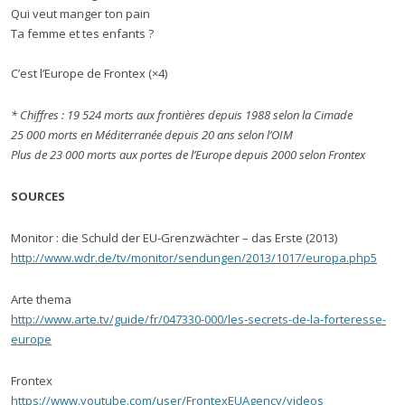
Qui veut manger ton pain
Ta femme et tes enfants ?
C’est l’Europe de Frontex (×4)
* Chiffres : 19 524 morts aux frontières depuis 1988 selon la Cimade
25 000 morts en Méditerranée depuis 20 ans selon l’OIM
Plus de 23 000 morts aux portes de l’Europe depuis 2000 selon Frontex
SOURCES
Monitor : die Schuld der EU-Grenzwächter – das Erste (2013)
http://www.wdr.de/tv/monitor/sendungen/2013/1017/europa.php5
Arte thema
http://www.arte.tv/guide/fr/047330-000/les-secrets-de-la-forteresse-
europe
Frontex
https://www.youtube.com/user/FrontexEUAgency/videos