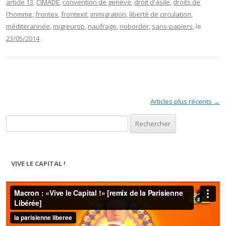
article 13
,
CIMADE
,
convention de genève
,
droit d'asile
,
droits de
l'homme
,
frontex
,
frontexit
,
immigration
,
liberté de circulation
,
méditerannée
,
migreurop
,
naufrage
,
noborder
,
sans-papiers
, le
23/05/2014
.
Navigation des articles
Articles plus récents
→
Rechercher :
VIVE LE CAPITAL !
Lecteur
vidéo