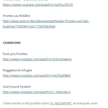
https://www.youtube.com/watch?v=eiZFcuYfCCE
Frontex au théâtre
http://www.arte.tv/de/dokumentartheater-frontex-auf-der-
buehne/7736760,CmC=7736766.html
CHANSONS
Fuck you Frontex
http://www.youtube.com/watch?v=KXvvrKwKiig
Raggabond refugee
http://www.youtube.com/watch?v=IiA7GpFI8b0
Sud Sound System
http://www.youtube.com/watch?v=j_QJtw-6qCo
Cette entrée a été publiée dans
01. MEDIAPART
, et marquée avec