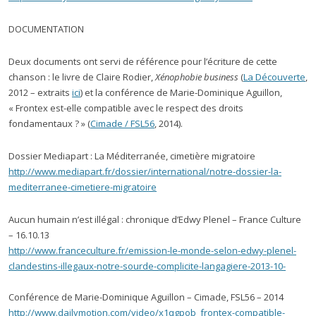
DOCUMENTATION
Deux documents ont servi de référence pour l’écriture de cette
chanson : le livre de Claire Rodier,
Xénophobie business
(
La Découverte
,
2012 – extraits
ici
) et la conférence de Marie-Dominique Aguillon,
« Frontex est-elle compatible avec le respect des droits
fondamentaux ? » (
Cimade / FSL56
, 2014).
Dossier Mediapart : La Méditerranée, cimetière migratoire
http://www.mediapart.fr/dossier/international/notre-dossier-la-
mediterranee-cimetiere-migratoire
Aucun humain n’est illégal : chronique d’Edwy Plenel – France Culture
– 16.10.13
http://www.franceculture.fr/emission-le-monde-selon-edwy-plenel-
clandestins-illegaux-notre-sourde-complicite-langagiere-2013-10-
Conférence de Marie-Dominique Aguillon – Cimade, FSL56 – 2014
http://www.dailymotion.com/video/x1qgpob_frontex-compatible-