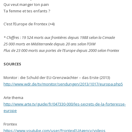
Qui veut manger ton pain
Ta femme et tes enfants ?
C’est l’Europe de Frontex (×4)
* Chiffres : 19 524 morts aux frontières depuis 1988 selon la Cimade
25 000 morts en Méditerranée depuis 20 ans selon l’OIM
Plus de 23 000 morts aux portes de l’Europe depuis 2000 selon Frontex
SOURCES
Monitor : die Schuld der EU-Grenzwächter – das Erste (2013)
http://www.wdr.de/tv/monitor/sendungen/2013/1017/europa.php5
Arte thema
http://www.arte.tv/guide/fr/047330-000/les-secrets-de-la-forteresse-
europe
Frontex
https://www.youtube.com/user/FrontexEUAgency/videos