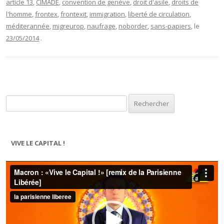
article 13
,
CIMADE
,
convention de genève
,
droit d'asile
,
droits de
l'homme
,
frontex
,
frontexit
,
immigration
,
liberté de circulation
,
méditerannée
,
migreurop
,
naufrage
,
noborder
,
sans-papiers
, le
23/05/2014
.
Rechercher :
VIVE LE CAPITAL !
Lecteur
vidéo