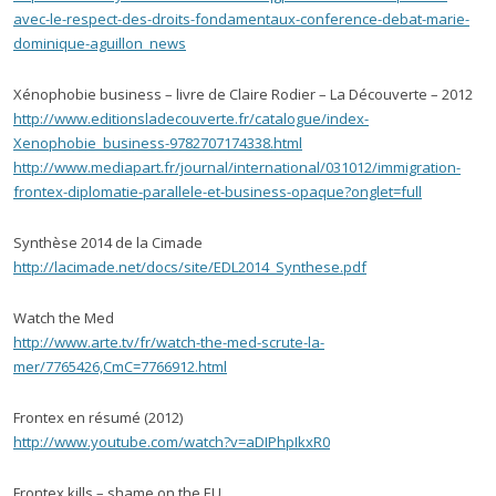
avec-le-respect-des-droits-fondamentaux-conference-debat-marie-
dominique-aguillon_news
Xénophobie business – livre de Claire Rodier – La Découverte – 2012
http://www.editionsladecouverte.fr/catalogue/index-
Xenophobie_business-9782707174338.html
http://www.mediapart.fr/journal/international/031012/immigration-
frontex-diplomatie-parallele-et-business-opaque?onglet=full
Synthèse 2014 de la Cimade
http://lacimade.net/docs/site/EDL2014_Synthese.pdf
Watch the Med
http://www.arte.tv/fr/watch-the-med-scrute-la-
mer/7765426,CmC=7766912.html
Frontex en résumé (2012)
http://www.youtube.com/watch?v=aDIPhpIkxR0
Frontex kills – shame on the EU