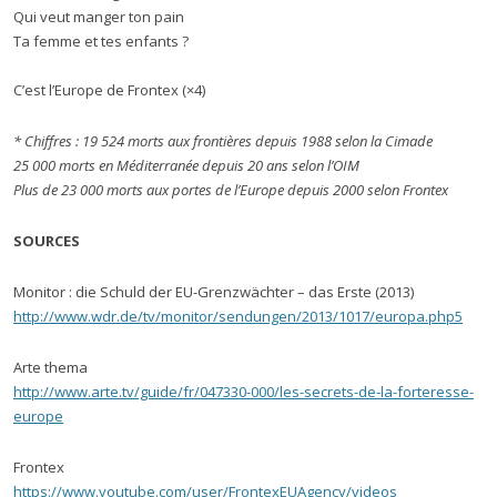
Qui veut manger ton pain
Ta femme et tes enfants ?
C’est l’Europe de Frontex (×4)
* Chiffres : 19 524 morts aux frontières depuis 1988 selon la Cimade
25 000 morts en Méditerranée depuis 20 ans selon l’OIM
Plus de 23 000 morts aux portes de l’Europe depuis 2000 selon Frontex
SOURCES
Monitor : die Schuld der EU-Grenzwächter – das Erste (2013)
http://www.wdr.de/tv/monitor/sendungen/2013/1017/europa.php5
Arte thema
http://www.arte.tv/guide/fr/047330-000/les-secrets-de-la-forteresse-
europe
Frontex
https://www.youtube.com/user/FrontexEUAgency/videos