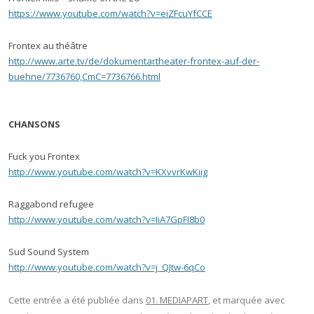
https://www.youtube.com/watch?v=eiZFcuYfCCE
Frontex au théâtre
http://www.arte.tv/de/dokumentartheater-frontex-auf-der-
buehne/7736760,CmC=7736766.html
CHANSONS
Fuck you Frontex
http://www.youtube.com/watch?v=KXvvrKwKiig
Raggabond refugee
http://www.youtube.com/watch?v=IiA7GpFI8b0
Sud Sound System
http://www.youtube.com/watch?v=j_QJtw-6qCo
Cette entrée a été publiée dans
01. MEDIAPART
, et marquée avec