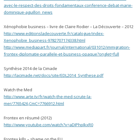
avec-le-respect-des-droits-fondamentaux-conference-debat-marie-
dominique-aguillon_news
Xénophobie business – livre de Claire Rodier – La Découverte – 2012
http://www.editionsladecouverte.fr/catalogue/index-
Xenophobie_business-9782707174338.html
http://www.mediapart.fr/journal/international/031012/immigration-
frontex-diplomatie-parallele-et-business-opaque?onglet=full
Synthèse 2014 de la Cimade
http://lacimade.net/docs/site/EDL2014_Synthese.pdf
Watch the Med
http://www.arte.tv/fr/watch-the-med-scrute-la-
mer/7765426,CmC=7766912.html
Frontex en résumé (2012)
http://www.youtube.com/watch?v=aDIPhpIkxR0
Frontex kills – shame on the EU