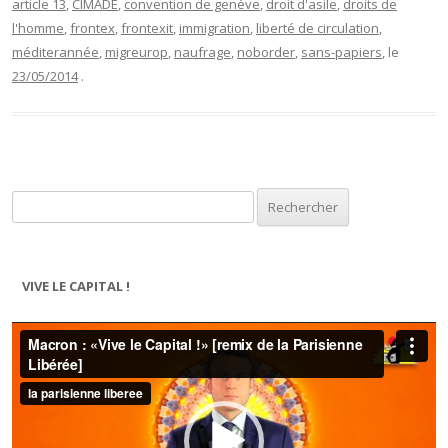
article 13
,
CIMADE
,
convention de genève
,
droit d'asile
,
droits de
l'homme
,
frontex
,
frontexit
,
immigration
,
liberté de circulation
,
méditerannée
,
migreurop
,
naufrage
,
noborder
,
sans-papiers
, le
23/05/2014
.
Rechercher :
VIVE LE CAPITAL !
Lecteur
vidéo