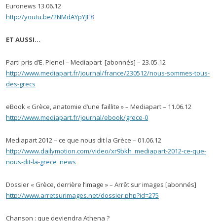
Euronews 13.06.12
http://youtu.be/2NMdAYpYJE8
ET AUSSI…
Parti pris d’E. Plenel – Mediapart [abonnés] – 23.05.12
http://www.mediapart.fr/journal/france/230512/nous-sommes-tous-
des-grecs
eBook « Grèce, anatomie d’une faillite » – Mediapart – 11.06.12
http://www.mediapart.fr/journal/ebook/grece-0
Mediapart 2012 – ce que nous dit la Grèce – 01.06.12
http://www.dailymotion.com/video/xr9bkh_mediapart-2012-ce-que-
nous-dit-la-grece_news
Dossier « Grèce, derrière l’image » – Arrêt sur images [abonnés]
http://www.arretsurimages.net/dossier.php?id=275
Chanson
: que deviendra Athena ?