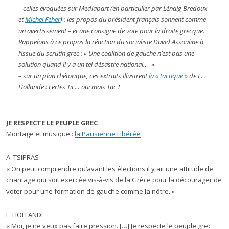
– celles évoquées sur Mediapart (en particulier par Lénaig Bredoux
et
Michel Feher
) : les propos du président français sonnent comme
un avertissement – et une consigne de vote pour la droite grecque.
Rappelons à ce propos la réaction du socialiste David Assouline à
l’issue du scrutin grec : « Une coalition de gauche n’est pas une
solution quand il y a un tel désastre national… »
– sur un plan rhétorique, ces extraits illustrent
la « tactique »
de F.
Hollande : certes Tic… oui mais Tac !
JE RESPECTE LE PEUPLE GREC
Montage et musique :
la Parisienne Libérée
A. TSIPRAS
« On peut comprendre qu’avant les élections il y ait une attitude de
chantage qui soit exercée vis-à-vis de la Grèce pour la décourager de
voter pour une formation de gauche comme la nôtre. »
F. HOLLANDE
« Moi, je ne veux pas faire pression. […] Je respecte le peuple grec.