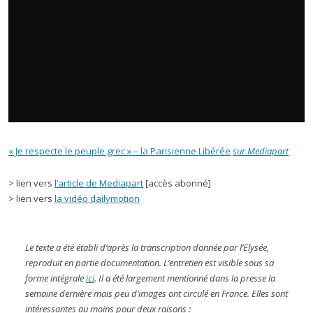
« Je respecte le peuple grec » – la Parisienne Libérée
sur Mediapart
> lien vers
l’article de Mediapart
[accès abonné]
> lien vers
la vidéo dailymotion
Le texte a été établi d’après la transcription donnée par l’Elysée,
reproduit en partie documentation. L’entretien est visible sous sa
forme intégrale
ici
. Il a été largement mentionné dans la presse la
semaine dernière mais peu d’images ont circulé en France. Elles sont
intéressantes au moins pour deux raisons :