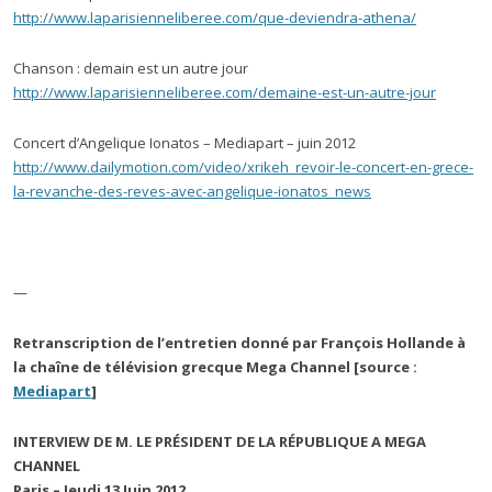
http://www.laparisienneliberee.com/que-deviendra-athena/
Chanson : demain est un autre jour
http://www.laparisienneliberee.com/demaine-est-un-autre-jour
Concert d’Angelique Ionatos – Mediapart – juin 2012
http://www.dailymotion.com/video/xrikeh_revoir-le-concert-en-grece-
la-revanche-des-reves-avec-angelique-ionatos_news
—
Retranscription de l’entretien donné par François Hollande à
la chaîne de télévision grecque Mega Channel [source :
Mediapart
]
INTERVIEW DE M. LE PRÉSIDENT DE LA RÉPUBLIQUE A MEGA
CHANNEL
Paris – Jeudi 13 Juin 2012