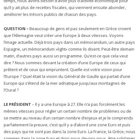
temps, nous avons besoin d’avoir plus d’activité économique pour
qu’il y ait plus de recettes fiscales, qui viennent ensuite abonder,
améliorer les trésors publics de chacun des pays.
QUESTION –
Beaucoup de gens et pas seulement en Grèce croient
que l’Allemagne veut créer une Europe à deux vitesses. Voyons
l’image actuelle. Déjà trois pays dans un mémorandum, un autre pays
Espagne, un mémorandum «light» comme ils disent. Peut-être demain
matin, d’autres pays aussi un programme. Qu’est-ce que cela veut
dire ? Nous sommes devant la création d’une Europe de ceux qui
prêtent et de ceux qui empruntent. Quelle est votre vision pour
l’Europe ? Quel était la vision du Général de Gaulle qui parlait d’une
Europe qui s’étend de la mer adriatique jusqu’aux montagnes de
l’Oural ?
LE PRÉSIDENT
– Il y a une Europe à 27. Elle n’a pas forcément les
mêmes vitesses pour régler un certain nombre de problèmes ou de
se mettre au niveau d’un certain nombre d’enjeux et je le comprends
parfaitement la preuve, c’est qu’il y a d’abord une zone Euro et puis
des pays qui ne sont pas dans la zone Euro. La France, la Grèce, nous
sommes dans la zone Euro et donc nous devons nous, être solidaires