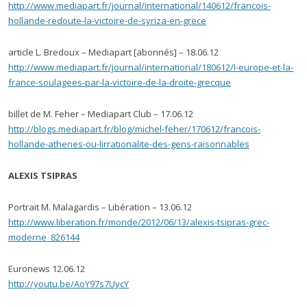
http://www.mediapart.fr/journal/international/140612/francois-
hollande-redoute-la-victoire-de-syriza-en-grece
article L. Bredoux – Mediapart [abonnés] – 18.06.12
http://www.mediapart.fr/journal/international/180612/l-europe-et-la-
france-soulagees-par-la-victoire-de-la-droite-grecque
billet de M. Feher – Mediapart Club – 17.06.12
http://blogs.mediapart.fr/blog/michel-feher/170612/francois-
hollande-athenes-ou-lirrationalite-des-gens-raisonnables
ALEXIS TSIPRAS
Portrait M. Malagardis – Libération – 13.06.12
http://www.liberation.fr/monde/2012/06/13/alexis-tsipras-grec-
moderne_826144
Euronews 12.06.12
http://youtu.be/AoY97s7UycY