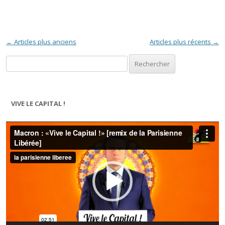
Navigation des articles
←
Articles plus anciens
Articles plus récents
→
Rechercher :
VIVE LE CAPITAL !
Lecteur
vidéo