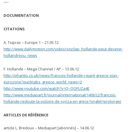
—-
DOCUMENTATION
CITATIONS
A. Tsipras – Europe 1 – 21.05.12
http://www.dailymotion.com/video/xqz0ap_hollande-peut-devenir-
hollandreou_news
F. Hollande – Mega Channel / AP – 13.06.12
http://phantis.co.uk/news/francois-hollande-i-want-greece-stay-
eurozone?quicktabs_greece_world_news=2
http://www.youtube.com/watch?v=Q–QOFUZa4E
http://www.mediapart.fr/journal/international/140612/francois-
hollande-redoute-la-victoire-de-syriza-en-grece?onglet=prolonger
ARTICLES DE RÉFÉRENCE
article L. Bredoux – Mediapart [abonnés] – 14.06.12