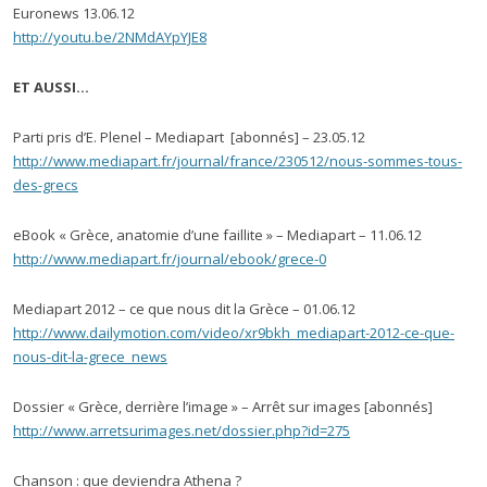
Euronews 13.06.12
http://youtu.be/2NMdAYpYJE8
ET AUSSI…
Parti pris d’E. Plenel – Mediapart [abonnés] – 23.05.12
http://www.mediapart.fr/journal/france/230512/nous-sommes-tous-
des-grecs
eBook « Grèce, anatomie d’une faillite » – Mediapart – 11.06.12
http://www.mediapart.fr/journal/ebook/grece-0
Mediapart 2012 – ce que nous dit la Grèce – 01.06.12
http://www.dailymotion.com/video/xr9bkh_mediapart-2012-ce-que-
nous-dit-la-grece_news
Dossier « Grèce, derrière l’image » – Arrêt sur images [abonnés]
http://www.arretsurimages.net/dossier.php?id=275
Chanson
: que deviendra Athena ?