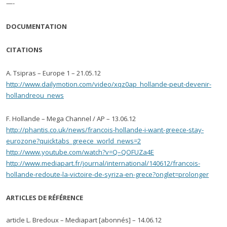
—-
DOCUMENTATION
CITATIONS
A. Tsipras – Europe 1 – 21.05.12
http://www.dailymotion.com/video/xqz0ap_hollande-peut-devenir-
hollandreou_news
F. Hollande – Mega Channel / AP – 13.06.12
http://phantis.co.uk/news/francois-hollande-i-want-greece-stay-
eurozone?quicktabs_greece_world_news=2
http://www.youtube.com/watch?v=Q–QOFUZa4E
http://www.mediapart.fr/journal/international/140612/francois-
hollande-redoute-la-victoire-de-syriza-en-grece?onglet=prolonger
ARTICLES DE RÉFÉRENCE
article L. Bredoux – Mediapart [abonnés] – 14.06.12