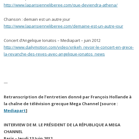
http://www.laparisienneliberee.com/que-deviendra-athena/
Chanson : demain est un autre jour
http://www.laparisienneliberee.com/demaine-est-un-autre-jour
Concert d’Angelique Ionatos – Mediapart – juin 2012
http://www.dailymotion.com/video/xrikeh_revoir-le-concert-en-grece-
la-revanche-des-reves-avec-angelique-ionatos_news
—
Retranscription de l’entretien donné par François Hollande à
la chaîne de télévision grecque Mega Channel [source :
Mediapart
]
INTERVIEW DE M. LE PRÉSIDENT DE LA RÉPUBLIQUE A MEGA
CHANNEL
Paris – Jeudi 13 Juin 2012