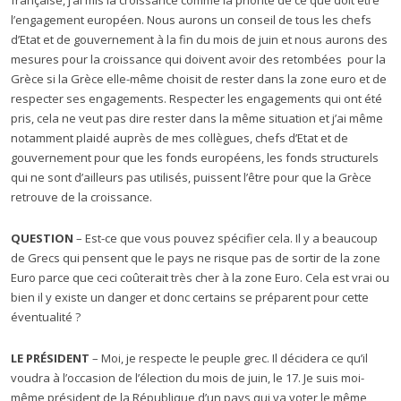
française, j’ai mis la croissance comme la priorité de ce que doit être
l’engagement européen. Nous aurons un conseil de tous les chefs
d’Etat et de gouvernement à la fin du mois de juin et nous aurons des
mesures pour la croissance qui doivent avoir des retombées pour la
Grèce si la Grèce elle-même choisit de rester dans la zone euro et de
respecter ses engagements. Respecter les engagements qui ont été
pris, cela ne veut pas dire rester dans la même situation et j’ai même
notamment plaidé auprès de mes collègues, chefs d’Etat et de
gouvernement pour que les fonds européens, les fonds structurels
qui ne sont d’ailleurs pas utilisés, puissent l’être pour que la Grèce
retrouve de la croissance.
QUESTION
– Est-ce que vous pouvez spécifier cela. Il y a beaucoup
de Grecs qui pensent que le pays ne risque pas de sortir de la zone
Euro parce que ceci coûterait très cher à la zone Euro. Cela est vrai ou
bien il y existe un danger et donc certains se préparent pour cette
éventualité ?
LE PRÉSIDENT
– Moi, je respecte le peuple grec. Il décidera ce qu’il
voudra à l’occasion de l’élection du mois de juin, le 17. Je suis moi-
même président de la République d’un pays qui va voter le même