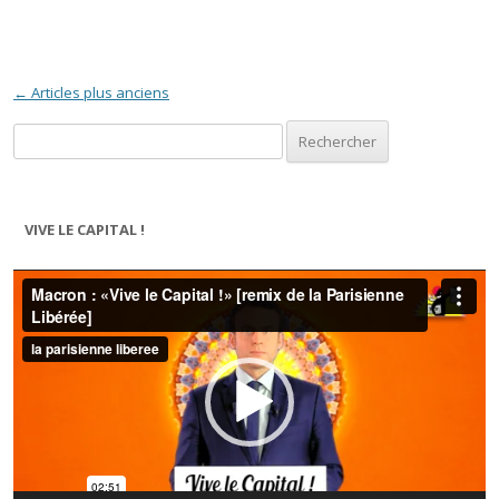
Navigation des articles
←
Articles plus anciens
Rechercher :
VIVE LE CAPITAL !
Lecteur
vidéo