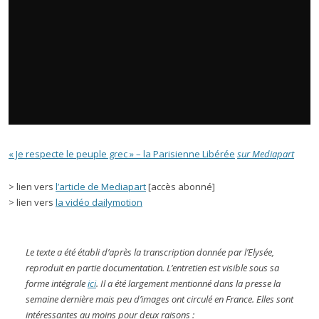
« Je respecte le peuple grec » – la Parisienne Libérée
sur Mediapart
> lien vers
l’article de Mediapart
[accès abonné]
> lien vers
la vidéo dailymotion
Le texte a été établi d’après la transcription donnée par l’Elysée,
reproduit en partie documentation. L’entretien est visible sous sa
forme intégrale
ici
. Il a été largement mentionné dans la presse la
semaine dernière mais peu d’images ont circulé en France. Elles sont
intéressantes au moins pour deux raisons :