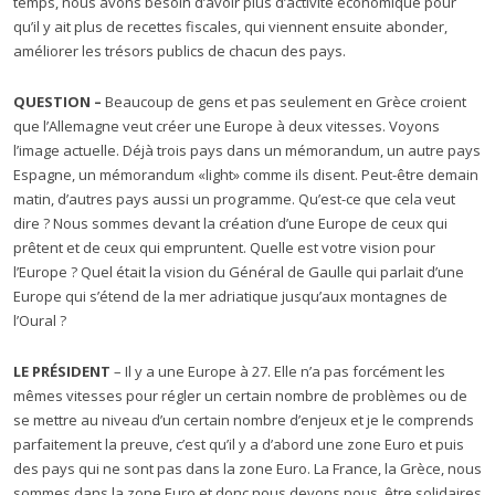
temps, nous avons besoin d’avoir plus d’activité économique pour
qu’il y ait plus de recettes fiscales, qui viennent ensuite abonder,
améliorer les trésors publics de chacun des pays.
QUESTION –
Beaucoup de gens et pas seulement en Grèce croient
que l’Allemagne veut créer une Europe à deux vitesses. Voyons
l’image actuelle. Déjà trois pays dans un mémorandum, un autre pays
Espagne, un mémorandum «light» comme ils disent. Peut-être demain
matin, d’autres pays aussi un programme. Qu’est-ce que cela veut
dire ? Nous sommes devant la création d’une Europe de ceux qui
prêtent et de ceux qui empruntent. Quelle est votre vision pour
l’Europe ? Quel était la vision du Général de Gaulle qui parlait d’une
Europe qui s’étend de la mer adriatique jusqu’aux montagnes de
l’Oural ?
LE PRÉSIDENT
– Il y a une Europe à 27. Elle n’a pas forcément les
mêmes vitesses pour régler un certain nombre de problèmes ou de
se mettre au niveau d’un certain nombre d’enjeux et je le comprends
parfaitement la preuve, c’est qu’il y a d’abord une zone Euro et puis
des pays qui ne sont pas dans la zone Euro. La France, la Grèce, nous
sommes dans la zone Euro et donc nous devons nous, être solidaires