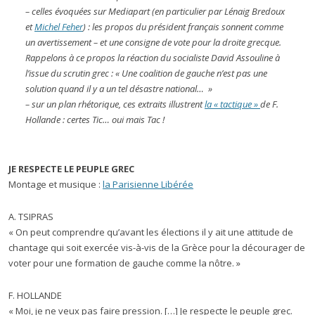
– celles évoquées sur Mediapart (en particulier par Lénaig Bredoux
et
Michel Feher
) : les propos du président français sonnent comme
un avertissement – et une consigne de vote pour la droite grecque.
Rappelons à ce propos la réaction du socialiste David Assouline à
l’issue du scrutin grec : « Une coalition de gauche n’est pas une
solution quand il y a un tel désastre national… »
– sur un plan rhétorique, ces extraits illustrent
la « tactique »
de F.
Hollande : certes Tic… oui mais Tac !
JE RESPECTE LE PEUPLE GREC
Montage et musique :
la Parisienne Libérée
A. TSIPRAS
« On peut comprendre qu’avant les élections il y ait une attitude de
chantage qui soit exercée vis-à-vis de la Grèce pour la décourager de
voter pour une formation de gauche comme la nôtre. »
F. HOLLANDE
« Moi, je ne veux pas faire pression. […] Je respecte le peuple grec.