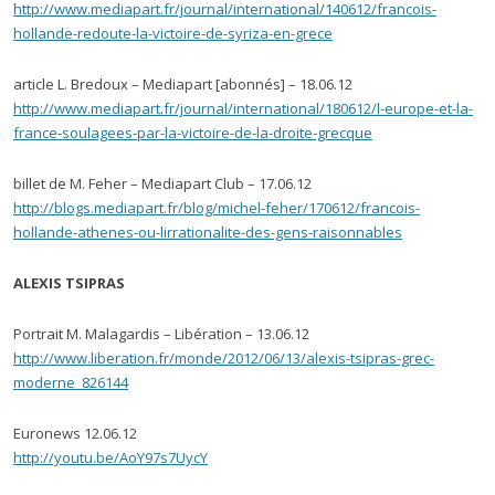
http://www.mediapart.fr/journal/international/140612/francois-
hollande-redoute-la-victoire-de-syriza-en-grece
article L. Bredoux – Mediapart [abonnés] – 18.06.12
http://www.mediapart.fr/journal/international/180612/l-europe-et-la-
france-soulagees-par-la-victoire-de-la-droite-grecque
billet de M. Feher – Mediapart Club – 17.06.12
http://blogs.mediapart.fr/blog/michel-feher/170612/francois-
hollande-athenes-ou-lirrationalite-des-gens-raisonnables
ALEXIS TSIPRAS
Portrait M. Malagardis – Libération – 13.06.12
http://www.liberation.fr/monde/2012/06/13/alexis-tsipras-grec-
moderne_826144
Euronews 12.06.12
http://youtu.be/AoY97s7UycY