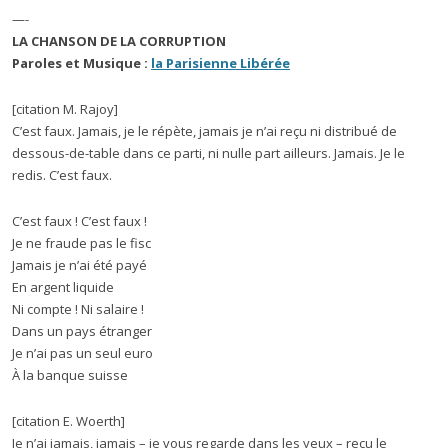
—-
LA CHANSON DE LA CORRUPTION
Paroles et Musique :
la Parisienne Libérée
[citation M. Rajoy]
C’est faux. Jamais, je le répète, jamais je n’ai reçu ni distribué de
dessous-de-table dans ce parti, ni nulle part ailleurs. Jamais. Je le
redis. C’est faux.
C’est faux ! C’est faux !
Je ne fraude pas le fisc
Jamais je n’ai été payé
En argent liquide
Ni compte ! Ni salaire !
Dans un pays étranger
Je n’ai pas un seul euro
À la banque suisse
[citation E. Woerth]
Je n’ai jamais, jamais – je vous regarde dans les yeux – reçu le