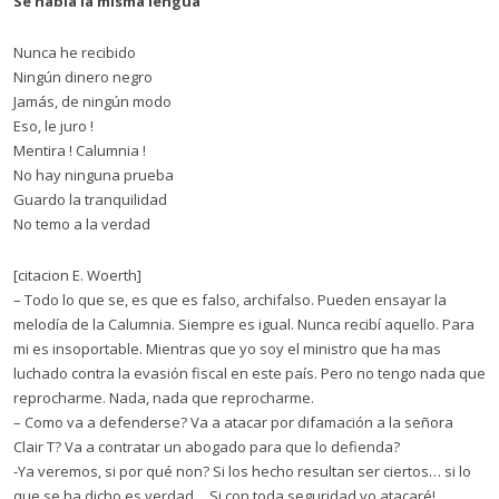
Se habla la misma lengua
Nunca he recibido
Ningún dinero negro
Jamás, de ningún modo
Eso, le juro !
Mentira ! Calumnia !
No hay ninguna prueba
Guardo la tranquilidad
No temo a la verdad
[citacion E. Woerth]
– Todo lo que se, es que es falso, archifalso. Pueden ensayar la
melodía de la Calumnia. Siempre es igual. Nunca recibí aquello. Para
mi es insoportable. Mientras que yo soy el ministro que ha mas
luchado contra la evasión fiscal en este país. Pero no tengo nada que
reprocharme. Nada, nada que reprocharme.
– Como va a defenderse? Va a atacar por difamación a la señora
Clair T? Va a contratar un abogado para que lo defienda?
-Ya veremos, si por qué non? Si los hecho resultan ser ciertos… si lo
que se ha dicho es verdad… Si con toda seguridad yo atacaré!