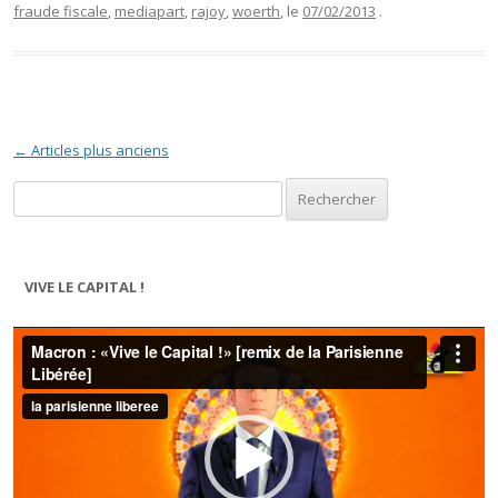
fraude fiscale
,
mediapart
,
rajoy
,
woerth
, le
07/02/2013
.
Navigation des articles
←
Articles plus anciens
Rechercher :
VIVE LE CAPITAL !
Lecteur
vidéo