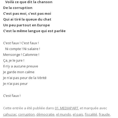
Voilà ce que dit la chanson
De la corruption
C’est pas moi, c’est pas moi
Qui ai tiré la queue du chat
Un peu partout en Europe
C’est la même langue qui est parlée
C’est faux ! C’est faux !
Ni compte ! Ni salaire !
Mensonge ! Calomnie !
Ça, je le jure !
Il n’y a aucune preuve
Je garde mon calme
Je n’ai pas peur de la Vérité
Je n’ai pas peur
C’est faux !
Cette entrée a été publiée dans
01. MEDIAPART
, et marquée avec
cahuzac
,
corruption
,
démocratie
,
el mundo
,
el pais
,
fiscalité
,
fraude
,