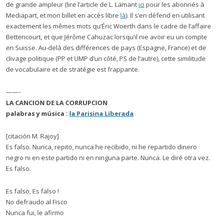
de grande ampleur (lire l’article de L. Lamant
ici
pour les abonnés à
Mediapart, et mon billet en accès libre
là
). Il s’en défend en utilisant
exactement les mêmes mots qu’Éric Woerth dans le cadre de l’affaire
Bettencourt, et que Jérôme Cahuzac lorsqu’il nie avoir eu un compte
en Suisse. Au-delà des différences de pays (Espagne, France) et de
clivage politique (PP et UMP d’un côté, PS de l’autre), cette similitude
de vocabulaire et de stratégie est frappante.
——-
LA CANCION DE LA CORRUPCION
palabras y música :
la Parisina Liberada
[citación M. Rajoy]
Es falso. Nunca, repito, nunca he recibido, ni he repartido dinero
negro ni en este partido ni en ninguna parte. Nunca. Le diré otra vez.
Es falso.
Es falso, Es falso !
No defraudo al Fisco
Nunca fui, le afirmo