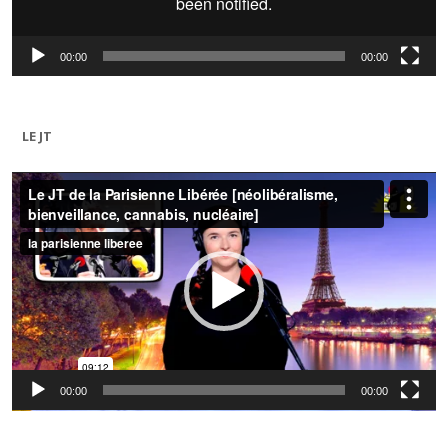
00:00
00:00
LE JT
Lecteur
vidéo
00:00
00:00