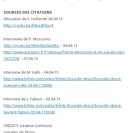
SOURCES DES CITATIONS
Allocution de F. Hollande 03.04.13
http://youtu.be/R6re4f3Isy4
Interviews de P. Moscovici
http://youtu.be/WqyWp0dxRbc
– 04.04.13
http://www.europe1.fr/Politique/Pierre-Moscovici-je-ne-savais-rien-
1473759/
– 07.04.13
Interview de M. Valls – 04.04.13
http://www.bfmtv.com/video/bfmtv/bourdin-direct/bourdin-direct-
manuel-valls-04-04-119496/
Interview de L. Fabius – 03.04.13
http://www.bfmtv.com/video/bfmtv/bourdin-direct/bourdin-direct-
laurent-fabius-03-04-119338/
CRÉDITS creative commons
spirales de Tkroo