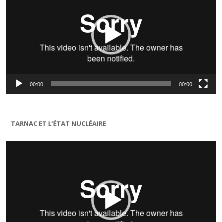
00:00
00:00
TARNAC ET L’ÉTAT NUCLÉAIRE
Lecteur
vidéo