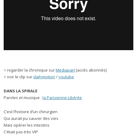
> regarder la chronique sur
Mediapart
[accès abonnés]
> voir le clip sur
dailymotion
/
youtube
DANS LA SPIRALE
Paroles et musique :
la Parisienne Libérée
C’est l’histoire d’un chirurgien
Qui aurait pu sauver des vies
Mais opérer les intestins
C’était pas très VIP