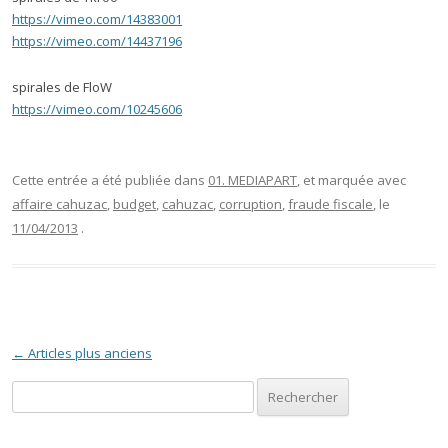
https://vimeo.com/14383001
https://vimeo.com/14437196
spirales de FloW
https://vimeo.com/10245606
Cette entrée a été publiée dans
01. MEDIAPART
, et marquée avec
affaire cahuzac
,
budget
,
cahuzac
,
corruption
,
fraude fiscale
, le
11/04/2013
.
Navigation des articles
←
Articles plus anciens
Rechercher :