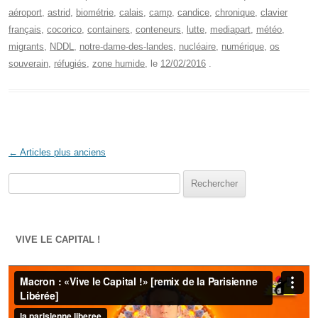
aéroport
,
astrid
,
biométrie
,
calais
,
camp
,
candice
,
chronique
,
clavier
français
,
cocorico
,
containers
,
conteneurs
,
lutte
,
mediapart
,
météo
,
migrants
,
NDDL
,
notre-dame-des-landes
,
nucléaire
,
numérique
,
os
souverain
,
réfugiés
,
zone humide
, le
12/02/2016
.
Navigation des articles
←
Articles plus anciens
Rechercher :
VIVE LE CAPITAL !
Lecteur
vidéo