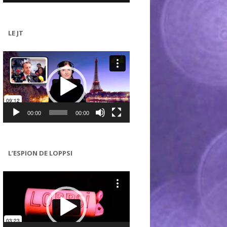
LE JT
Lecteur
vidéo
00:00
00:00
L’ESPION DE LOPPSI
Lecteur
vidéo