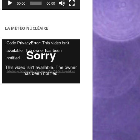
00:00
00:00
LA MÉTÉO NUCLÉAIRE
Lecteur
Code PrivacyError: This video isn't
vidéo
available. The owner has been
notified.
Télécharger le fichier: https://vimeo.com/307284768?loop=0&_=6