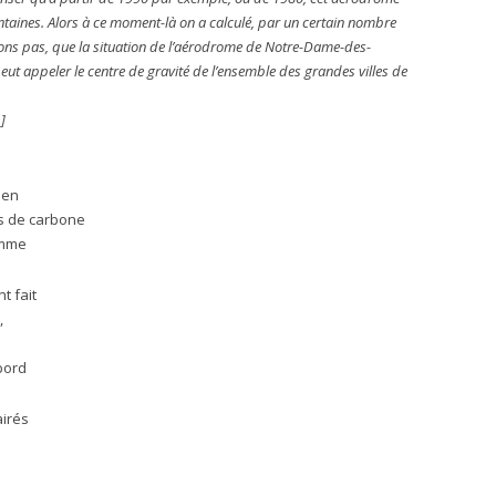
ntaines. Alors à ce moment-là on a calculé, par un certain nombre
ons pas, que la situation de l’aérodrome de Notre-Dame-des-
eut appeler le centre de gravité de l’ensemble des grandes villes de
]
ien
s de carbone
homme
t fait
,
 bord
airés
: