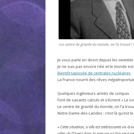
«Le centre de gravité du monde, on l’a trouvé ! N
Je vous parle en direct depuis les
seventies
Je ne suis pas encore née et le monde est 
Bientôt tapissée de centrales nucléaires
La France nourrit des rêves
mégaéroportua
Quelques ingénieurs armés de compas
Font de savants calculs et s’écrient « Le voi
Le centre de gravité du monde, on l’a trouv
Notre-Dame-des-Landes : c’est là qu’est le 
« Cette situation, si elle est intéressante vis-à
villes de l’Ouest dans la mesure où l’on peut 