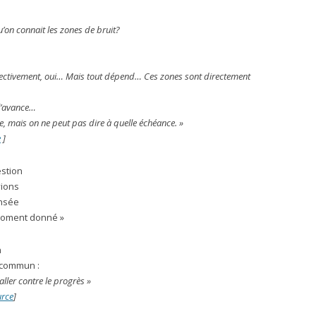
u’on connait les zones de bruit?
ffectivement, oui… Mais tout dépend… Ces zones sont directement
l’avance…
 mais on ne peut pas dire à quelle échéance. »
e
]
estion
vions
ensée
moment donné »
n
 commun :
ller contre le progrès »
urce
]