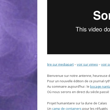
lire sur mediapart
–
voir sur vimeo
–
voir 
Bienvenue sur notre antenne, heureuse d
Pour un nouvelle édition de ce journal ry
Au sommaire aujourd’hui : le
bocage nanta
Où nous serons en direct du siècle passé 
Projet humanitaire sur la dune de Calais
Un
camp de containers
pour les réfugiés