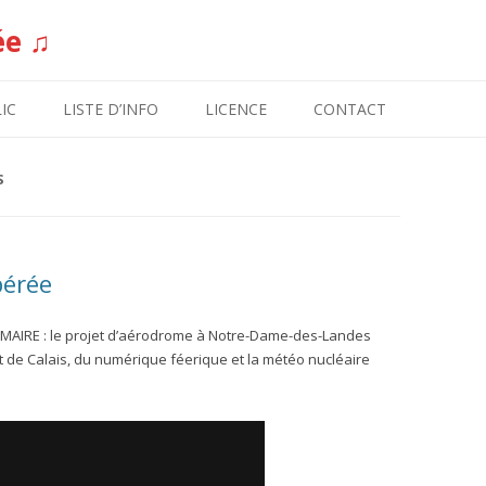
ée ♫
Aller au contenu
IC
LISTE D’INFO
LICENCE
CONTACT
S
bérée
MAIRE : le projet d’aérodrome à Notre-Dame-des-Landes
t de Calais, du numérique féerique et la météo nucléaire