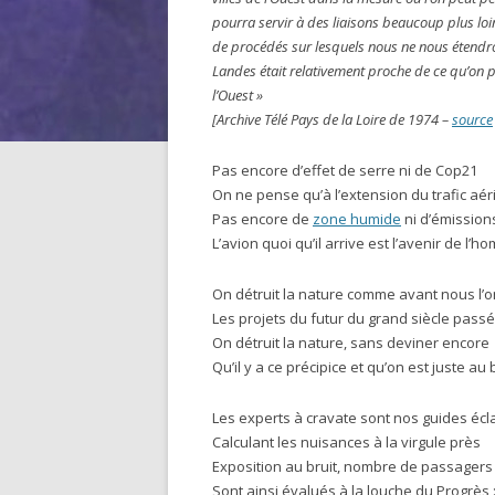
pourra servir à des liaisons beaucoup plus loi
de procédés sur lesquels nous ne nous étendr
Landes était relativement proche de ce qu’on p
l’Ouest »
[Archive Télé Pays de la Loire de 1974 –
source
Pas encore d’effet de serre ni de Cop21
On ne pense qu’à l’extension du trafic aér
Pas encore de
zone humide
ni d’émission
L’avion quoi qu’il arrive est l’avenir de l’
On détruit la nature comme avant nous l’on
Les projets du futur du grand siècle passé
On détruit la nature, sans deviner encore
Qu’il y a ce précipice et qu’on est juste au
Les experts à cravate sont nos guides écl
Calculant les nuisances à la virgule près
Exposition au bruit, nombre de passagers
Sont ainsi évalués à la louche du Progrès 