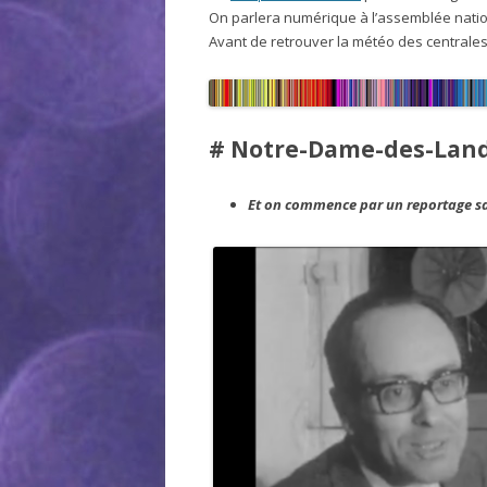
On parlera numérique à l’assemblée nati
Avant de retrouver la météo des centrale
# Notre-Dame-des-Lan
Et on commence par un reportage sai