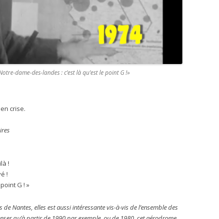
otre-dame-des-landes : c’est là qu’est le point G !»
en crise.
ires
là !
é !
point G ! »
-vis de Nantes, elles est aussi intéressante vis-à-vis de l’ensemble des
penser qu’à partir de 1990 par exemple, ou de 1980, cet aérodrome