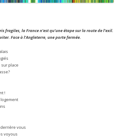
s fragiles, la France n’est qu’une étape sur la route de l’exil.
ter. Face à l’Angleterre, une porte fermée.
alais
ugiés
 sur place
asse?
t !
s logement
ins
 derrière vous
les voyous