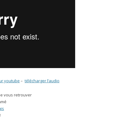
sur youtube
–
télécharger l’audio
e vous retrouver
thmé
is
!