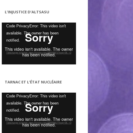
L’INJUSTICE D’ALTSASU
Lecteur
Code PrivacyError: This video isn't
vidéo
available. The owner has been
notified.
Télécharger le fichier: https://vimeo.com/288448971?loop=0&_=2
TARNAC ET L’ÉTAT NUCLÉAIRE
Lecteur
Code PrivacyError: This video isn't
vidéo
available. The owner has been
notified.
Télécharger le fichier: https://vimeo.com/259499917?loop=0&_=3