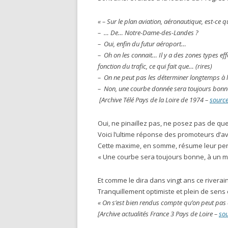
« – Sur le plan aviation, aéronautique, est-ce q
– … De… Notre-Dame-des-Landes ?
– Oui, enfin du futur aéroport…
– Oh on les connait… Il y a des zones types e
fonction du trafic, ce qui fait que… (rires)
– On ne peut pas les déterminer longtemps à 
– Non, une courbe donnée sera toujours bonne,
[Archive Télé Pays de la Loire de 1974 –
sourc
Oui, ne pinaillez pas, ne posez pas de qu
Voici l’ultime réponse des promoteurs d’a
Cette maxime, en somme, résume leur p
« Une courbe sera toujours bonne, à un 
Et comme le dira dans vingt ans ce riverai
Tranquillement optimiste et plein de sens
« On s’est bien rendus compte qu’on peut pas a
[Archive actualités France 3 Pays de Loire –
so