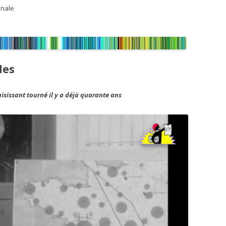
onale
s
des
sissant tourné il y a déjà quarante ans