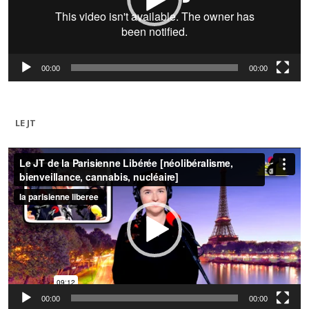
00:00
00:00
LE JT
Lecteur
vidéo
00:00
00:00