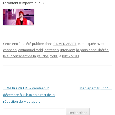
racontant n’importe quoi. »
Cette entrée a été publiée dans
01. MEDIAPART
, et marquée avec
chanson
,
emmanuel todd
,
entretien
,
interview
,
la parisienne libérée
,
le subconscient de la gauche
,
todd
, le
08/12/2011
.
Navigation des articles
←
WEBCONCERT – vendredi 2
Mediapart 10. PPP
→
décembre à 19h30 en direct de la
rédaction de Mediapart
Rechercher :