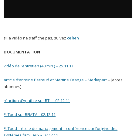
si la vidéo ne s’affiche pas, suivez
ce lien
DOCUMENTATION
vidéo de l’entretien (40 min.) – 25.11.11
article d’Antoine Perraud et Martine Orange – Mediapart
– [accès
abonnés]
réaction d’Apathie sur RTL – 02.12.11
E. Todd sur BFMTV – 02.12.11
E. Todd – école de management – conférence sur l’origine des
systèmes familiaux – 07.12.11