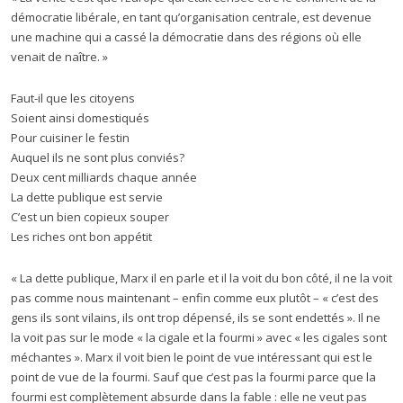
démocratie libérale, en tant qu’organisation centrale, est devenue
une machine qui a cassé la démocratie dans des régions où elle
venait de naître. »
Faut-il que les citoyens
Soient ainsi domestiqués
Pour cuisiner le festin
Auquel ils ne sont plus conviés?
Deux cent milliards chaque année
La dette publique est servie
C’est un bien copieux souper
Les riches ont bon appétit
« La dette publique, Marx il en parle et il la voit du bon côté, il ne la voit
pas comme nous maintenant – enfin comme eux plutôt – « c’est des
gens ils sont vilains, ils ont trop dépensé, ils se sont endettés ». Il ne
la voit pas sur le mode « la cigale et la fourmi » avec « les cigales sont
méchantes ». Marx il voit bien le point de vue intéressant qui est le
point de vue de la fourmi. Sauf que c’est pas la fourmi parce que la
fourmi est complètement absurde dans la fable : elle ne veut pas