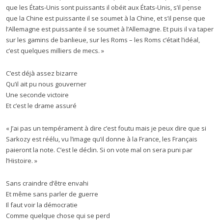
que les États-Unis sont puissants il obéit aux États-Unis, s’il pense
que la Chine est puissante il se soumet à la Chine, et s’il pense que
l’Allemagne est puissante il se soumet à l’Allemagne. Et puis il va taper
sur les gamins de banlieue, sur les Roms – les Roms c’était l’idéal,
c’est quelques milliers de mecs. »
C’est déjà assez bizarre
Qu’il ait pu nous gouverner
Une seconde victoire
Et c’est le drame assuré
« J’ai pas un tempérament à dire c’est foutu mais je peux dire que si
Sarkozy est réélu, vu l’image qu’il donne à la France, les Français
paieront la note. C’est le déclin. Si on vote mal on sera puni par
l’Histoire. »
Sans craindre d’être envahi
Et même sans parler de guerre
Il faut voir la démocratie
Comme quelque chose qui se perd