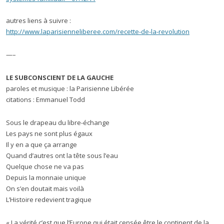
autres liens à suivre :
http://www.laparisienneliberee.com/recette-de-la-revolution
—–
LE SUBCONSCIENT DE LA GAUCHE
paroles et musique : la Parisienne Libérée
citations : Emmanuel Todd
Sous le drapeau du libre-échange
Les pays ne sont plus égaux
Il y en a que ça arrange
Quand d’autres ont la tête sous l’eau
Quelque chose ne va pas
Depuis la monnaie unique
On s’en doutait mais voilà
L’Histoire redevient tragique
« La vérité c’est que l’Europe qui était censée être le continent de la