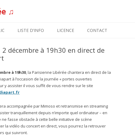
ée ♫
Aller au contenu
IC
LISTE D’INFO
LICENCE
CONTACT
2 décembre à 19h30 en direct de
rt
embre à 19h30
, la Parisienne Libérée chantera en direct de la
apart à l’occasion de la journée « portes ouvertes
 y assister il vous suffit de vous rendre sur le site
iapart.fr
sera accompagnée par Mimoso et retransmise en streaming
sister tranquillement depuis n’importe quel ordinateur – en
e fasse obstacle à cette belle initiative de scène
lter la vidéo du concert en direct, vous pourrez la retrouver
rs qui suivront.