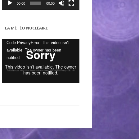
00:00
00:00
LA MÉTÉO NUCLÉAIRE
Lecteur
Code PrivacyError: This video isn't
vidéo
available. The owner has been
notified.
Télécharger le fichier: https://vimeo.com/307284768?loop=0&_=6