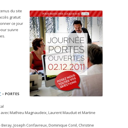
tenus du site
ccès gratuit
bonner ce jour
pour suivre
les.
T
– PORTES
tal
se, avec Mathieu Magnaudeix, Laurent Mauduit et Martine
ice Beray, Joseph Confavreux, Dominique Conil, Christine