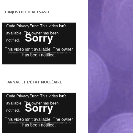
L’INJUSTICE D’ALTSASU
Lecteur
Code PrivacyError: This video isn't
vidéo
available. The owner has been
notified.
Télécharger le fichier: https://vimeo.com/288448971?loop=0&_=2
TARNAC ET L’ÉTAT NUCLÉAIRE
Lecteur
Code PrivacyError: This video isn't
vidéo
available. The owner has been
notified.
Télécharger le fichier: https://vimeo.com/259499917?loop=0&_=3