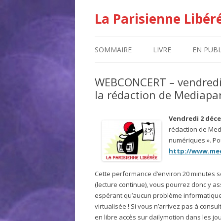
La Parisienne Libér
SOMMAIRE
LIVRE
EN PUBL
WEBCONCERT – vendredi 
la rédaction de Mediapa
Vendredi 2 déc
rédaction de Medi
numériques ». Pour
http://www.med
Cette performance d’environ 20 minutes 
(lecture continue), vous pourrez donc y as
espérant qu’aucun problème informatique n
virtualisée ! Si vous n’arrivez pas à consu
en libre accès sur dailymotion dans les jou