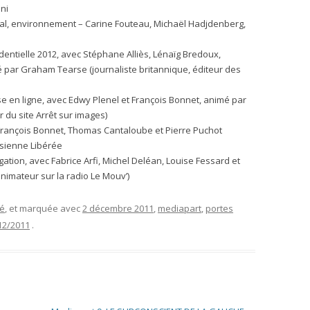
ni
ial, environnement – Carine Fouteau, Michaël Hadjdenberg,
identielle 2012, avec Stéphane Alliès, Lénaïg Bredoux,
é par Graham Tearse (journaliste britannique, éditeur des
se en ligne, avec Edwy Plenel et François Bonnet, animé par
 du site Arrêt sur images)
– François Bonnet, Thomas Cantaloube et Pierre Puchot
isienne Libérée
igation, avec Fabrice Arfi, Michel Deléan, Louise Fessard et
nimateur sur la radio Le Mouv’)
sé
, et marquée avec
2 décembre 2011
,
mediapart
,
portes
12/2011
.