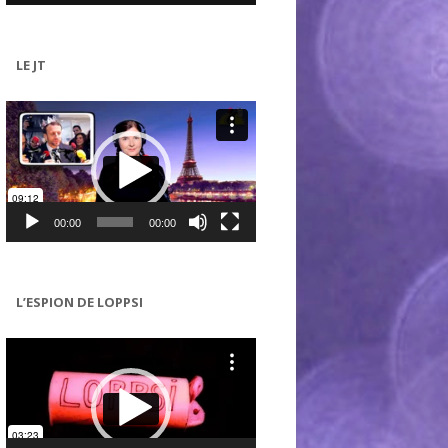
LE JT
Lecteur
vidéo
00:00
00:00
L’ESPION DE LOPPSI
Lecteur
vidéo