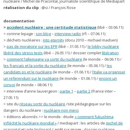
nucléaire / Michel de Pracontal, journaliste scientifique de Mediapart
réalisation du clip
: @si / François Rose
documentation
>
accident nucléaire : une certitude statistique
(libé – 03.06.11)
> corinne lepage :
son blog
–
interview radio
(rfi – 07.06.11)
> déchets nucléaires :
into eternity
(docu 2010 – michael madsen)
>
pas de moratoire sur les EPR
(libé – 31.05.11) /
le lobby nucléaire
libéré des stress tests
(libé – 26.05.11) / dossier complet
libération
>
comment l’allemagne va sortir du nucléaire
(le monde – 06.06.11) /
les francais et la sortie du nucléaire
(le monde – 05.06.11) /
les
candidats ps et le nucléaire
(le monde – 01.06.11) /
l’italie va organiser
un referendum sur le nucléaire
(le monde – 01.06.11) /
encore un
convoi
(le monde – 08.06.11)
> interview d’anne lauvergeon :
partie 1
–
partie 2
(france inter –
27.05.11)
> site du
réseau sortir du nucléaire
/site pédagogique sur les
dangers du nucléaire :
nucléaire non merci
> éditions abonnés >> le monde : étude
« comment fukushima
infléchit le nucléaire mondial »
/ mediapart : les articles de
michel de
pracontal
et
jade lindgaard
/ arrêt sur image :
dossier nucléaire