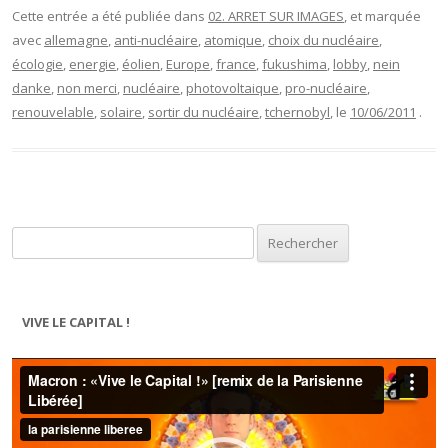
Cette entrée a été publiée dans
02. ARRET SUR IMAGES
, et marquée
avec
allemagne
,
anti-nucléaire
,
atomique
,
choix du nucléaire
,
écologie
,
energie
,
éolien
,
Europe
,
france
,
fukushima
,
lobby
,
nein
danke
,
non merci
,
nucléaire
,
photovoltaique
,
pro-nucléaire
,
renouvelable
,
solaire
,
sortir du nucléaire
,
tchernobyl
, le
10/06/2011
.
Rechercher :
VIVE LE CAPITAL !
Lecteur
vidéo