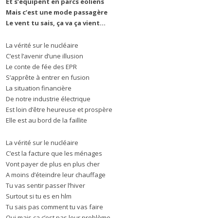
Et s’équipent en parcs éoliens
Mais c’est une mode passagère
Le vent tu sais, ça va ça vient…
La vérité sur le nucléaire
C’est l’avenir d’une illusion
Le conte de fée des EPR
S’apprête à entrer en fusion
La situation financière
De notre industrie électrique
Est loin d’être heureuse et prospère
Elle est au bord de la faillite
La vérité sur le nucléaire
C’est la facture que les ménages
Vont payer de plus en plus cher
A moins d’éteindre leur chauffage
Tu vas sentir passer l’hiver
Surtout si tu es en hlm
Tu sais pas comment tu vas faire
Oui mais ça c’est pas leur problème