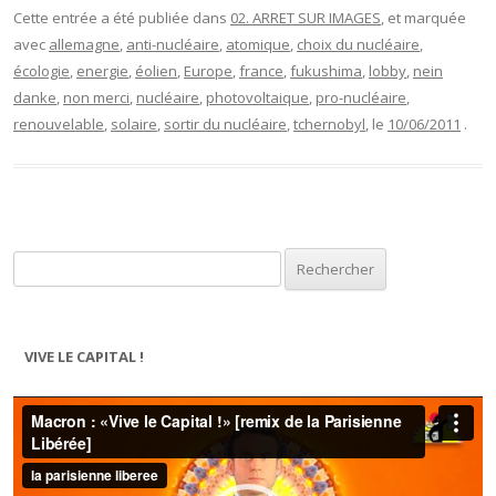
Cette entrée a été publiée dans
02. ARRET SUR IMAGES
, et marquée
avec
allemagne
,
anti-nucléaire
,
atomique
,
choix du nucléaire
,
écologie
,
energie
,
éolien
,
Europe
,
france
,
fukushima
,
lobby
,
nein
danke
,
non merci
,
nucléaire
,
photovoltaique
,
pro-nucléaire
,
renouvelable
,
solaire
,
sortir du nucléaire
,
tchernobyl
, le
10/06/2011
.
Rechercher :
VIVE LE CAPITAL !
Lecteur
vidéo