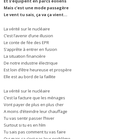
Et s’équipent en parcs éoliens
Mais c’est une mode passagère
Le vent tu sais, ça va ça vient…
La vérité sur le nucléaire
C’est l’avenir d’une illusion
Le conte de fée des EPR
S’apprête à entrer en fusion
La situation financière
De notre industrie électrique
Est loin d’être heureuse et prospère
Elle est au bord de la faillite
La vérité sur le nucléaire
C’est la facture que les ménages
Vont payer de plus en plus cher
A moins d’éteindre leur chauffage
Tu vas sentir passer l’hiver
Surtout si tu es en hlm
Tu sais pas comment tu vas faire
Oui mais ça c’est pas leur problème