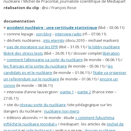
nucléaire / Michel de Pracontal, journaliste scientifique de Mediapart
réalisation du clip
: @si / François Rose
documentation
>
accident nucléaire : une certitude statistique
(libé – 03.06.11)
> corinne lepage :
son blog
–
interview radio
(rfi – 07.06.11)
> déchets nucléaires :
into eternity
(docu 2010 – michael madsen)
>
pas de moratoire sur les EPR
(libé – 31.05.11) /
le lobby nucléaire
libéré des stress tests
(libé – 26.05.11) / dossier complet
libération
>
comment l’allemagne va sortir du nucléaire
(le monde – 06.06.11) /
les francais et la sortie du nucléaire
(le monde – 05.06.11) /
les
candidats ps et le nucléaire
(le monde – 01.06.11) /
l’italie va organiser
un referendum sur le nucléaire
(le monde – 01.06.11) /
encore un
convoi
(le monde – 08.06.11)
> interview d’anne lauvergeon :
partie 1
–
partie 2
(france inter –
27.05.11)
> site du
réseau sortir du nucléaire
/site pédagogique sur les
dangers du nucléaire :
nucléaire non merci
> éditions abonnés >> le monde : étude
« comment fukushima
infléchit le nucléaire mondial »
/ mediapart : les articles de
michel de
pracontal
et
jade lindgaard
/ arrêt sur image :
dossier nucléaire