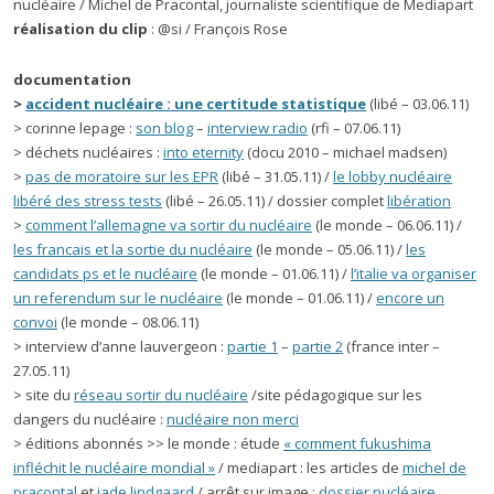
nucléaire / Michel de Pracontal, journaliste scientifique de Mediapart
réalisation du clip
: @si / François Rose
documentation
>
accident nucléaire : une certitude statistique
(libé – 03.06.11)
> corinne lepage :
son blog
–
interview radio
(rfi – 07.06.11)
> déchets nucléaires :
into eternity
(docu 2010 – michael madsen)
>
pas de moratoire sur les EPR
(libé – 31.05.11) /
le lobby nucléaire
libéré des stress tests
(libé – 26.05.11) / dossier complet
libération
>
comment l’allemagne va sortir du nucléaire
(le monde – 06.06.11) /
les francais et la sortie du nucléaire
(le monde – 05.06.11) /
les
candidats ps et le nucléaire
(le monde – 01.06.11) /
l’italie va organiser
un referendum sur le nucléaire
(le monde – 01.06.11) /
encore un
convoi
(le monde – 08.06.11)
> interview d’anne lauvergeon :
partie 1
–
partie 2
(france inter –
27.05.11)
> site du
réseau sortir du nucléaire
/site pédagogique sur les
dangers du nucléaire :
nucléaire non merci
> éditions abonnés >> le monde : étude
« comment fukushima
infléchit le nucléaire mondial »
/ mediapart : les articles de
michel de
pracontal
et
jade lindgaard
/ arrêt sur image :
dossier nucléaire