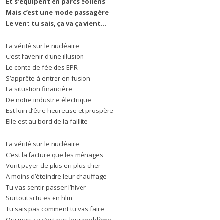
Et s’équipent en parcs éoliens
Mais c’est une mode passagère
Le vent tu sais, ça va ça vient…
La vérité sur le nucléaire
C’est l’avenir d’une illusion
Le conte de fée des EPR
S’apprête à entrer en fusion
La situation financière
De notre industrie électrique
Est loin d’être heureuse et prospère
Elle est au bord de la faillite
La vérité sur le nucléaire
C’est la facture que les ménages
Vont payer de plus en plus cher
A moins d’éteindre leur chauffage
Tu vas sentir passer l’hiver
Surtout si tu es en hlm
Tu sais pas comment tu vas faire
Oui mais ça c’est pas leur problème