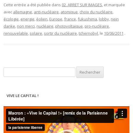
Cette entrée a été publiée dans
02. ARRET SUR IMAGES
, et marquée
avec
allemagne
,
anti-nucléaire
,
atomique
,
choix du nucléaire
,
écologie
,
energie
,
éolien
,
Europe
,
france
,
fukushima
,
lobby
,
nein
danke
,
non merci
,
nucléaire
,
photovoltaique
,
pro-nucléaire
,
renouvelable
,
solaire
,
sortir du nucléaire
,
tchernobyl
, le
10/06/2011
.
Rechercher :
VIVE LE CAPITAL !
Lecteur
vidéo