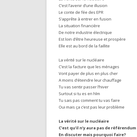
C’est l’avenir d’une illusion
Le conte de fée des EPR
S’apprête à entrer en fusion
La situation financière
De notre industrie électrique
Est loin d’être heureuse et prospère
Elle est au bord de la faillite
La vérité sur le nucléaire
C’est la facture que les ménages
Vont payer de plus en plus cher
A moins d’éteindre leur chauffage
Tu vas sentir passer l’hiver
Surtout si tu es en hlm
Tu sais pas comment tu vas faire
Oui mais ça c’est pas leur problème
La vérité sur le nucléaire
C’est qu’il n’y aura pas de référendum
En discuter mais pourquoi faire?