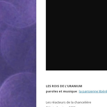
LES ROIS DE L’URANIUM
paroles et musique
:
la parisienne libér
Les réacteurs de la chancelière