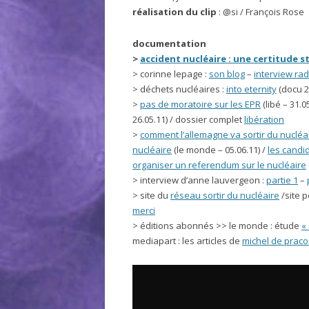
réalisation du clip
: @si / François Rose
documentation
>
accident nucléaire : une certitude s
> corinne lepage :
son blog
–
interview rad
> déchets nucléaires :
into eternity
(docu 2
>
pas de moratoire sur les EPR
(libé – 31.0
26.05.11) / dossier complet
libération
>
comment l’allemagne va sortir du nucléa
nucléaire
(le monde – 05.06.11) /
les candid
organiser un referendum sur le nucléaire
> interview d’anne lauvergeon :
partie 1
–
> site du
réseau sortir du nucléaire
/site 
merci
> éditions abonnés >> le monde : étude
«
mediapart : les articles de
michel de praco