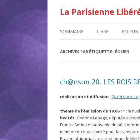
La Parisienne Libér
SOMMAIRE
LIVRE
EN PUBL
ARCHIVES PAR ÉTIQUETTE :
ÉOLIEN
ch@nson 20. LES ROIS 
réalisation et diffusion
:
@rret sur imag
thème de l’émission du 10.06.11
: le nuc
invités
: Corinne Lepage, députée europée
Francis Sorin, responsable du pôle informa
membre du haut comité pour la transparence
Pracontal, journaliste scientifique de Med