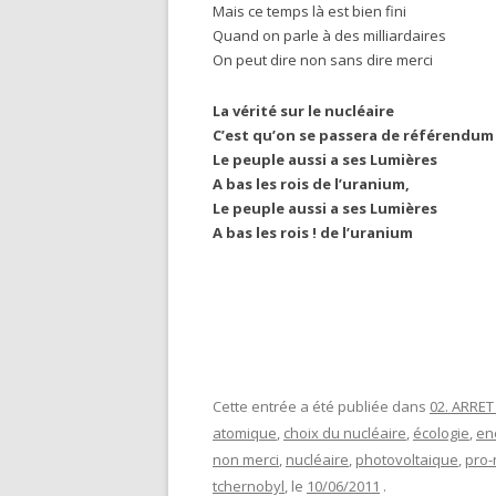
Mais ce temps là est bien fini
Quand on parle à des milliardaires
On peut dire non sans dire merci
La vérité sur le nucléaire
C’est qu’on se passera de référendum
Le peuple aussi a ses Lumières
A bas les rois de l’uranium,
Le peuple aussi a ses Lumières
A bas les rois ! de l’uranium
Cette entrée a été publiée dans
02. ARRE
atomique
,
choix du nucléaire
,
écologie
,
en
non merci
,
nucléaire
,
photovoltaique
,
pro-
tchernobyl
, le
10/06/2011
.