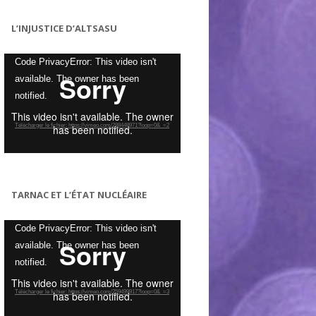
L’INJUSTICE D’ALTSASU
Lecteur
Code PrivacyError: This video isn't
vidéo
available. The owner has been
notified.
Télécharger le fichier: https://vimeo.com/288448971?loop=0&_=2
TARNAC ET L’ÉTAT NUCLÉAIRE
Lecteur
Code PrivacyError: This video isn't
vidéo
available. The owner has been
notified.
Télécharger le fichier: https://vimeo.com/259499917?loop=0&_=3