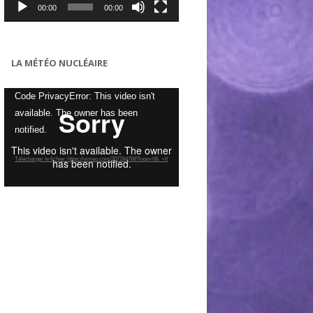
00:00
00:00
LA MÉTÉO NUCLÉAIRE
Lecteur
Code PrivacyError: This video isn't
vidéo
available. The owner has been
notified.
Télécharger le fichier: https://vimeo.com/307284768?loop=0&_=6