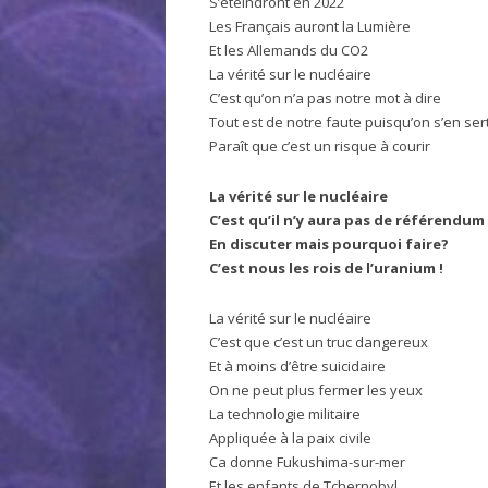
S’éteindront en 2022
Les Français auront la Lumière
Et les Allemands du CO2
La vérité sur le nucléaire
C’est qu’on n’a pas notre mot à dire
Tout est de notre faute puisqu’on s’en ser
Paraît que c’est un risque à courir
La vérité sur le nucléaire
C’est qu’il n’y aura pas de référendum
En discuter mais pourquoi faire?
C’est nous les rois de l’uranium !
La vérité sur le nucléaire
C’est que c’est un truc dangereux
Et à moins d’être suicidaire
On ne peut plus fermer les yeux
La technologie militaire
Appliquée à la paix civile
Ca donne Fukushima-sur-mer
Et les enfants de Tchernobyl