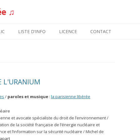
ée ♫
Aller au contenu
IC
LISTE D’INFO
LICENCE
CONTACT
DE L'URANIUM
es
/
paroles et musique
:
la parisienne libérée
léaire
nne et avocate spécialiste du droit de l’environnement /
tion de la société française de l’énergie nucléaire et
 et l’information sur la sécurité nucléaire / Michel de
iapart