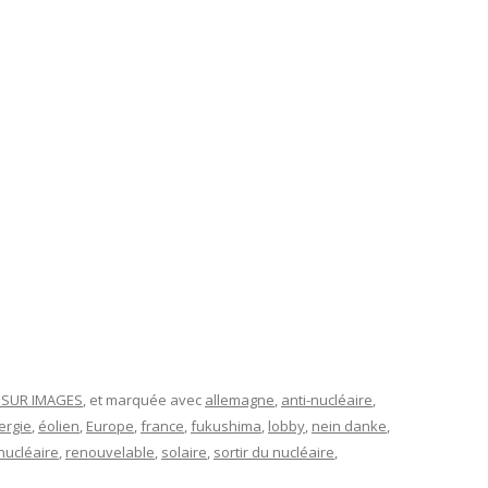
T SUR IMAGES
, et marquée avec
allemagne
,
anti-nucléaire
,
ergie
,
éolien
,
Europe
,
france
,
fukushima
,
lobby
,
nein danke
,
nucléaire
,
renouvelable
,
solaire
,
sortir du nucléaire
,