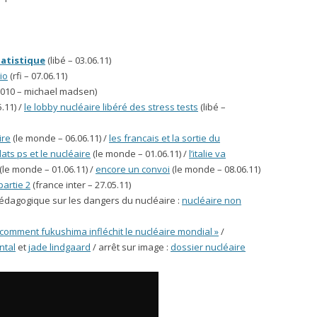
tatistique
(libé – 03.06.11)
io
(rfi – 07.06.11)
010 – michael madsen)
5.11) /
le lobby nucléaire libéré des stress tests
(libé –
ire
(le monde – 06.06.11) /
les francais et la sortie du
ats ps et le nucléaire
(le monde – 01.06.11) /
l’italie va
(le monde – 01.06.11) /
encore un convoi
(le monde – 08.06.11)
partie 2
(france inter – 27.05.11)
pédagogique sur les dangers du nucléaire :
nucléaire non
 comment fukushima infléchit le nucléaire mondial »
/
ntal
et
jade lindgaard
/ arrêt sur image :
dossier nucléaire