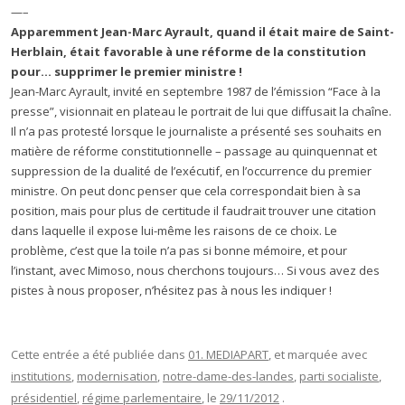
—–
Apparemment Jean-Marc Ayrault, quand il était maire de Saint-
Herblain, était favorable à une réforme de la constitution
pour… supprimer le premier ministre !
Jean-Marc Ayrault, invité en septembre 1987 de l’émission “Face à la
presse”, visionnait en plateau le portrait de lui que diffusait la chaîne.
Il n’a pas protesté lorsque le journaliste a présenté ses souhaits en
matière de réforme constitutionnelle – passage au quinquennat et
suppression de la dualité de l’exécutif, en l’occurrence du premier
ministre. On peut donc penser que cela correspondait bien à sa
position, mais pour plus de certitude il faudrait trouver une citation
dans laquelle il expose lui-même les raisons de ce choix. Le
problème, c’est que la toile n’a pas si bonne mémoire, et pour
l’instant, avec Mimoso, nous cherchons toujours… Si vous avez des
pistes à nous proposer, n’hésitez pas à nous les indiquer !
Cette entrée a été publiée dans
01. MEDIAPART
, et marquée avec
institutions
,
modernisation
,
notre-dame-des-landes
,
parti socialiste
,
présidentiel
,
régime parlementaire
, le
29/11/2012
.