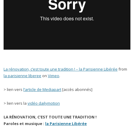
La rénovation, c’est toute une tradition ! – la Parisienne Libérée
from
la parisienne liberee
on
Vimeo
.
> lien vers
l’article de Mediapart
[accès abonnés]
> lien vers la
vidéo dailymotion
LA RÉNOVATION, C’EST TOUTE UNE TRADITION !
Paroles et musique :
la Parisienne Libérée