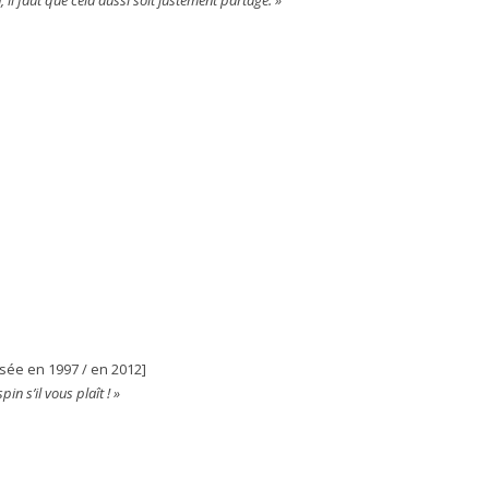
 il faut que cela aussi soit justement partagé. »
ysée en 1997 / en 2012]
n s’il vous plaît ! »