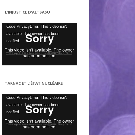
L’INJUSTICE D’ALTSASU
Lecteur
Code PrivacyError: This video isn't
vidéo
available. The owner has been
notified.
Télécharger le fichier: https://vimeo.com/288448971?loop=0&_=2
TARNAC ET L’ÉTAT NUCLÉAIRE
Lecteur
Code PrivacyError: This video isn't
vidéo
available. The owner has been
notified.
Télécharger le fichier: https://vimeo.com/259499917?loop=0&_=3