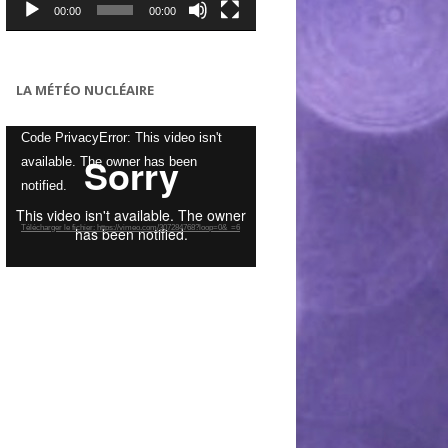
00:00
00:00
LA MÉTÉO NUCLÉAIRE
Lecteur
Code PrivacyError: This video isn't
vidéo
available. The owner has been
notified.
Télécharger le fichier: https://vimeo.com/307284768?loop=0&_=6