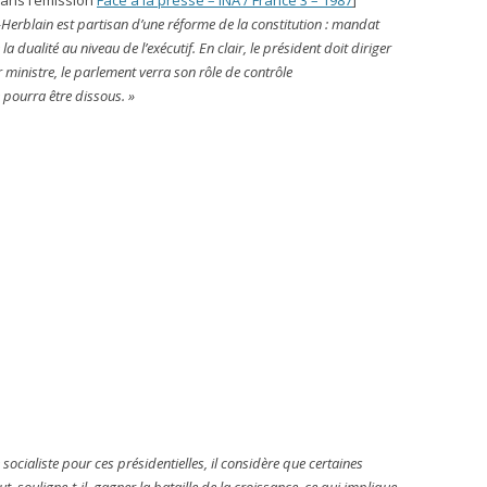
dans l’émission
Face à la presse – INA / France 3 – 1987
]
nt-Herblain est partisan d’une réforme de la constitution : mandat
a dualité au niveau de l’exécutif. En clair, le président doit diriger
r ministre, le parlement verra son rôle de contrôle
 pourra être dissous. »
 socialiste pour ces présidentielles, il considère que certaines