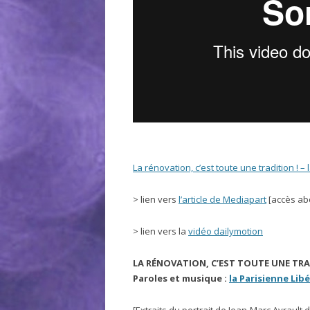
La rénovation, c’est toute une tradition ! –
> lien vers
l’article de Mediapart
[accès ab
> lien vers la
vidéo dailymotion
LA RÉNOVATION, C’EST TOUTE UNE TRA
Paroles et musique :
la Parisienne Lib