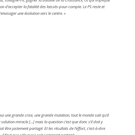
ut, souligne-t-il, gagner la bataille de la croissance, ce qui implique
n d’accepter la fatalité des laissés-pour-compte. Le PS reste et
envisager une évolution vers le centre. »
hui une grande crise, une grande mutation, tout le monde sait qu’il
olution-miracle […] mais la question c’est que donc s’il doit y
doit être justement partagé. Et les résultats de l’effort, c’est-à-dire