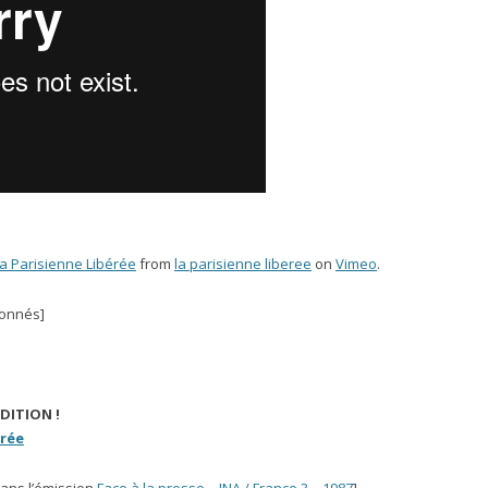
 la Parisienne Libérée
from
la parisienne liberee
on
Vimeo
.
onnés]
DITION !
érée