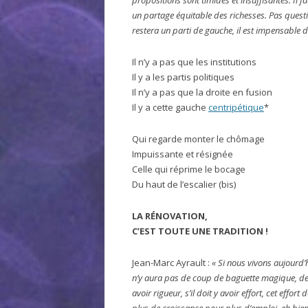
propositions sont timides et insuffisantes. Il fa
un partage équitable des richesses. Pas questio
restera un parti de gauche, il est impensable d’
Il n’y a pas que les institutions
Il y a les partis politiques
Il n’y a pas que la droite en fusion
Il y a cette gauche
centripétique
*
Qui regarde monter le chômage
Impuissante et résignée
Celle qui réprime le bocage
Du haut de l’escalier (bis)
LA RÉNOVATION,
C’EST TOUTE UNE TRADITION !
Jean-Marc Ayrault :
« Si nous vivons aujourd’
n’y aura pas de coup de baguette magique, de s
avoir rigueur, s’il doit y avoir effort, cet effort 