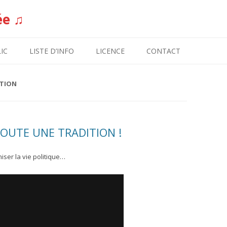
ée ♫
Aller au contenu
IC
LISTE D’INFO
LICENCE
CONTACT
TION
TOUTE UNE TRADITION !
iser la vie politique…