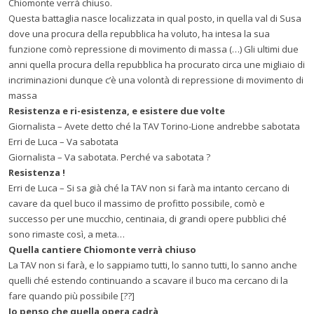
Chiomonte verrà chiuso.
Questa battaglia nasce localizzata in qual posto, in quella val di Susa
dove una procura della repubblica ha voluto, ha intesa la sua
funzione comò repressione di movimento di massa (…) Gli ultimi due
anni quella procura della repubblica ha procurato circa une migliaio di
incriminazioni dunque c’è una volontà di repressione di movimento di
massa
Resistenza e ri-esistenza, e esistere due volte
Giornalista – Avete detto ché la TAV Torino-Lione andrebbe sabotata
Erri de Luca – Va sabotata
Giornalista – Va sabotata. Perché va sabotata ?
Resistenza !
Erri de Luca – Si sa già ché la TAV non si farà ma intanto cercano di
cavare da quel buco il massimo de profitto possibile, comò e
successo per une mucchio, centinaia, di grandi opere pubblici ché
sono rimaste così, a meta…
Quella cantiere Chiomonte verr
à
chiuso
La TAV non si farà, e lo sappiamo tutti, lo sanno tutti, lo sanno anche
quelli ché estendo continuando a scavare il buco ma cercano di la
fare quando più possibile [??]
Io penso che quella opera cadr
à