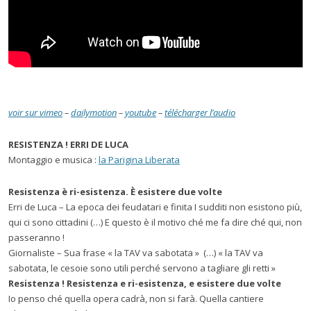
voir sur vimeo
–
dailymotion
–
youtube
–
télécharger l’audio
RESISTENZA ! ERRI DE LUCA
Montaggio e musica :
la Parigina Liberata
Resistenza
è
ri-esistenza.
È
esistere due volte
Erri de Luca – La epoca dei feudatari e finita I sudditi non esistono più,
qui ci sono cittadini (…) E questo è il motivo ché me fa dire ché qui, non
passeranno !
Giornaliste – Sua frase « la TAV va sabotata » (…) « la TAV va
sabotata, le cesoie sono utili perché servono a tagliare gli retti »
Resistenza ! Resistenza e ri-esistenza, e esistere due volte
Io penso ché quella opera cadrà, non si farà. Quella cantiere