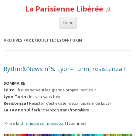
La Parisienne Libérée ♫
Aller au contenu
Menu
ARCHIVES PAR ÉTIQUETTE :
LYON-TURIN
Rythm&News n°5. Lyon-Turin, resistenza !
SOMMAIRE
Édito
:
à quoi servent les grands projets inutiles ?
Lyon-Turin :
le train sans frein
Resistenza !
Résister, c’est exister deux fois (Erri de Luca)
La TAV non si farà
: chanson transfrontalière
>> lire la
chronique sur mediapart
[abonnés]