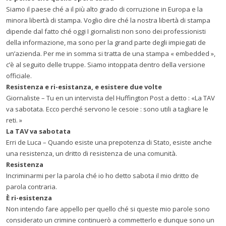
Siamo il paese ché a il più alto grado di corruzione in Europa e la
minora libertà di stampa. Voglio dire ché la nostra libertà di stampa
dipende dal fatto ché oggi I giornalisti non sono dei professionisti
della informazione, ma sono per la grand parte degli impiegati de
un’azienda. Per me in somma si tratta de una stampa « embedded »,
c’è al seguito delle truppe. Siamo intoppata dentro della versione
officiale.
Resistenza e ri-esistanza, e esistere due volte
Giornaliste – Tu en un intervista del Huffington Post a detto : «La TAV
va sabotata. Ecco perché servono le cesoie : sono utili a tagliare le
reti. »
La TAV va sabotata
Erri de Luca – Quando esiste una prepotenza di Stato, esiste anche
una resistenza, un dritto di resistenza de una comunità.
Resistenza
Incriminarmi per la parola ché io ho detto sabota il mio dritto de
parola contraria.
È
ri-esistenza
Non intendo fare appello per quello ché si queste mio parole sono
considerato un crimine continuerò a commetterlo e dunque sono un