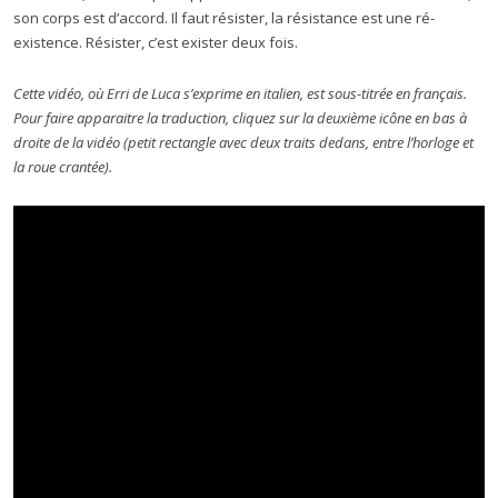
son corps est d’accord. Il faut résister, la résistance est une ré-
existence. Résister, c’est exister deux fois.
Cette vidéo, où Erri de Luca s’exprime en italien, est sous-titrée en français.
Pour faire apparaitre la traduction, cliquez sur la deuxième icône en bas à
droite de la vidéo (petit rectangle avec deux traits dedans, entre l’horloge et
la roue crantée).