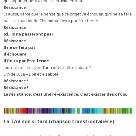
qui appartiennent à une collectivité en lutte.
R
é
sistance
Et aussi, parce que je pense que ce projet va échouer, qu’il ne se fera
pas, ce chantier de Chiomonte finira par être fermé.
R
é
sistance
Ici, ils ne passeront pas !
R
é
sistance
Il ne se fera pas
Il
é
chouera
Il finira par
ê
tre ferm
é
Journaliste – Le Lyon-Turin devrait être saboté ?
Erri de Luca – Doit être saboté.
R
é
sistance !
R
é
sistance !
La r
é
sistance, c
’
est une r
é
-existence. C
’
est exister deux fois.
La TAV non si farà (chanson transfrontalière)