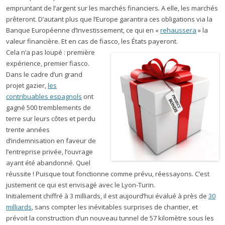
empruntant de l’argent sur les marchés financiers
.
A elle, les marchés
prêteront. D’autant plus que l’Europe garantira ces obligations via la
Banque Européenne d’Investissement, ce qui en «
rehaussera
» la
valeur financière. Et en cas de fiasco, les États payeront.
Cela n’a pas loupé : première
expérience, premier fiasco.
Dans le cadre d’un grand
projet gazier,
les
contribuables espagnols
ont
gagné 500 tremblements de
terre sur leurs côtes et perdu
trente années
d’indemnisation en faveur de
l’entreprise privée, l’ouvrage
ayant été abandonné. Quel
réussite ! Puisque tout fonctionne comme prévu, réessayons. C’est
justement ce qui est envisagé avec le Lyon-Turin.
Initialement chiffré à 3 milliards, il est aujourd’hui évalué à près de
30
milliards
, sans compter les inévitables surprises de chantier, et
prévoit la construction d’un nouveau tunnel de 57 kilomètre sous les