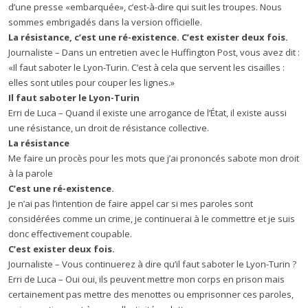
d’une presse «embarquée», c’est-à-dire qui suit les troupes. Nous
sommes embrigadés dans la version officielle.
La r
é
sistance, c
’
est une r
é
-existence. C
’
est exister deux fois.
Journaliste – Dans un entretien avec le Huffington Post, vous avez dit :
«Il faut saboter le Lyon-Turin. C’est à cela que servent les cisailles :
elles sont utiles pour couper les lignes.»
Il faut saboter le Lyon-Turin
Erri de Luca – Quand il existe une arrogance de l’État, il existe aussi
une résistance, un droit de résistance collective.
La r
é
sistance
Me faire un procès pour les mots que j’ai prononcés sabote mon droit
à la parole
C
’
est une r
é
-existence.
Je n’ai pas l’intention de faire appel car si mes paroles sont
considérées comme un crime, je continuerai à le commettre et je suis
donc effectivement coupable.
C
’
est exister deux fois.
Journaliste – Vous continuerez à dire qu’il faut saboter le Lyon-Turin ?
Erri de Luca – Oui oui, ils peuvent mettre mon corps en prison mais
certainement pas mettre des menottes ou emprisonner ces paroles,