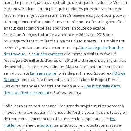
alpes. Le plus long jamais construit, grace auquel les villes de Moscou
et de New York ne seront plus qu’à quelques jours de train l’une de
l’autre ! Mais si, je vous assure. C’est
le chaînon manquant
pour pouvoir
aller rapidement d’un point à un autre n’importe où sur le globe. C’est
en tout cas l’opinion de ses sponsors, en toute objectivité.
Et lorsque François Hollande a annoncé le 26 février 2015 que
l’ouvrage coûterait 3 milliards, il n’a pas du tout
menti
. Il a simplement
oublié de préciser
que cela ne concernait qu’
une toute petite tranche
des travaux
. La
cour des comptes
elle-même a d’ailleurs évalué
l’ouvrage à 26 milliards d’euros en 2012 et a clairement donné un avis
défavorable : le projet est ruineux. Mais ses promoteurs, réunis au
sein du comité
La Transalpine
(présidé par Franck Riboud, ex
PDG de
Danone
) sont tout à fait favorables à l’utilisation de Project Bonds.
Ces outils financiers constituent, selon eux, «
une hirondelle dans
l’hiver de l’investissement
». Poètes, avec ça.
Enfin, dernier aspect essentiel : les grands projets inutiles servent à
imposer une conception militarisée de l’ordre social. Ils sont l’occasion
de réprimer violemment et publiquement les opposants, de
les
mutiler
ou même de
les tuer
sans qu’aucune protestation massive