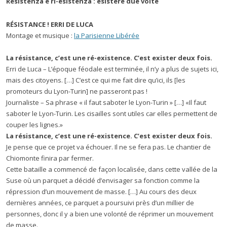
Resistenza e ri-esistenza : esistere due volte
RÉSISTANCE
! ERRI DE LUCA
Montage et musique :
la Parisienne Libérée
La r
é
sistance, c
’
est une r
é
-existence. C
’
est exister deux fois.
Erri de Luca – L’époque féodale est terminée, il n’y a plus de sujets ici,
mais des citoyens. […] C’est ce qui me fait dire qu’ici, ils [les
promoteurs du Lyon-Turin] ne passeront pas !
Journaliste – Sa phrase « il faut saboter le Lyon-Turin » […] «Il faut
saboter le Lyon-Turin. Les cisailles sont utiles car elles permettent de
couper les lignes.»
La r
é
sistance, c
’
est une r
é
-existence. C
’
est exister deux fois.
Je pense que ce projet va échouer. Il ne se fera pas. Le chantier de
Chiomonte finira par fermer.
Cette bataille a commencé de façon localisée, dans cette vallée de la
Suse où un parquet a décidé d’envisager sa fonction comme la
répression d’un mouvement de masse. […] Au cours des deux
dernières années, ce parquet a poursuivi près d’un millier de
personnes, donc il y a bien une volonté de réprimer un mouvement
de masse.