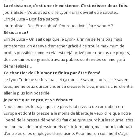
La r
é
sistance, c
’
est une r
é
-existence. C
’
est exister deux fois.
Journaliste – Vous avez dit : le Lyon-Turin devrait être saboté…
Erri de Luca – Doit être saboté
Journaliste – Doit être saboté. Pourquoi doit-il être saboté ?
R
é
sistance !
Erri de Luca – On sait déjà que le Lyon-Turin ne se fera pas mais
entretemps, on essaye d’arracher grâce à ce trou le maximum de
profits possible, comme cela est déjà arrivé pour une tas de projets,
des centaines de grands travaux publics sont restés comme ça, à
demi réalisés…
Ce chantier de Chiomonte finira par
ê
tre ferm
é
Le Lyon-Turin ne se fera pas, et ça nous le savons tous, ils le savent
tous, même ceux qui continuent à creuser le trou, mais ils cherchent à
aller le plus loin possible.
Je pense que ce projet va
é
chouer
Nous sommes le pays qui a le plus haut niveau de corruption en
Europe et dont la presse a le moins de liberté. Je veux dire que notre
liberté de la presse dépend du fait que qu’aujourd’hui les journalistes
ne sont pas des professionnels de l’information, mais pour la plupart
d’entre eux, les employés d’une usine. Pour moi, en comme, il s’agit