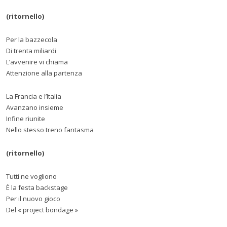
(ritornello)
Per la bazzecola
Di trenta miliardi
L’avvenire vi chiama
Attenzione alla partenza
La Francia e l’Italia
Avanzano insieme
Infine riunite
Nello stesso treno fantasma
(ritornello)
Tutti ne vogliono
È la festa backstage
Per il nuovo gioco
Del « project bondage »