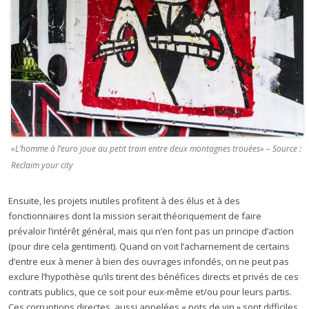
«L’homme à l’euro joue au petit train entre deux montagnes trouées» – Source :
Reclaim your city
Ensuite, les projets inutiles profitent à des élus et à des
fonctionnaires dont la mission serait théoriquement de faire
prévaloir l’intérêt général, mais qui n’en font pas un principe d’action
(pour dire cela gentiment). Quand on voit l’acharnement de certains
d’entre eux à mener à bien des ouvrages infondés, on ne peut pas
exclure l’hypothèse qu’ils tirent des bénéfices directs et privés de ces
contrats publics, que ce soit pour eux-même et/ou pour leurs partis.
Ces corruptions directes, aussi appelées « pots de vin » sont difficiles