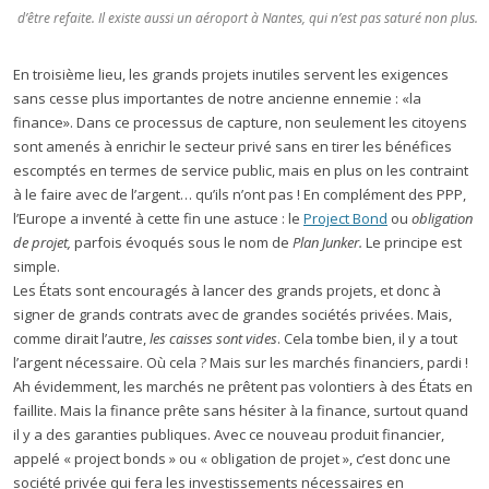
d’être refaite. Il existe aussi un aéroport à Nantes, qui n’est pas saturé non plus.
En troisième lieu, les grands projets inutiles servent les exigences
sans cesse plus importantes de notre ancienne ennemie : «la
finance». Dans ce processus de capture, non seulement les citoyens
sont amenés à enrichir le secteur privé sans en tirer les bénéfices
escomptés en termes de service public, mais en plus on les contraint
à le faire avec de l’argent… qu’ils n’ont pas ! En complément des PPP,
l’Europe a inventé à cette fin une astuce : le
Project Bond
ou
obligation
de projet,
parfois évoqués sous le nom de
Plan Junker.
Le principe est
simple.
Les États sont encouragés à lancer des grands projets, et donc à
signer de grands contrats avec de grandes sociétés privées. Mais,
comme dirait l’autre,
les caisses sont vides
. Cela tombe bien, il y a tout
l’argent nécessaire. Où cela ? Mais sur les marchés financiers, pardi !
Ah évidemment, les marchés ne prêtent pas volontiers à des États en
faillite. Mais la finance prête sans hésiter à la finance, surtout quand
il y a des garanties publiques. Avec ce nouveau produit financier,
appelé « project bonds » ou « obligation de projet », c’est donc une
société privée qui fera les investissements nécessaires en