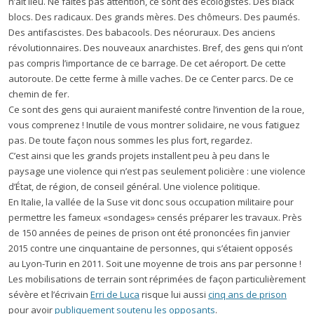
n’ait lieu. Ne faites pas attention, ce sont des écologistes. Des black
blocs. Des radicaux. Des grands mères. Des chômeurs. Des paumés.
Des antifascistes. Des babacools. Des néoruraux. Des anciens
révolutionnaires. Des nouveaux anarchistes. Bref, des gens qui n’ont
pas compris l’importance de ce barrage. De cet aéroport. De cette
autoroute. De cette ferme à mille vaches. De ce Center parcs. De ce
chemin de fer.
Ce sont des gens qui auraient manifesté contre l’invention de la roue,
vous comprenez ! Inutile de vous montrer solidaire, ne vous fatiguez
pas. De toute façon nous sommes les plus fort, regardez.
C’est ainsi que les grands projets installent peu à peu dans le
paysage une violence qui n’est pas seulement policière : une violence
d’État, de région, de conseil général. Une violence politique.
En Italie, la vallée de la Suse vit donc sous occupation militaire pour
permettre les fameux «sondages» censés préparer les travaux. Près
de 150 années de peines de prison ont été prononcées fin janvier
2015 contre une cinquantaine de personnes, qui s’étaient opposés
au Lyon-Turin en 2011. Soit une moyenne de trois ans par personne !
Les mobilisations de terrain sont réprimées de façon particulièrement
sévère et l’écrivain
Erri de Luca
risque lui aussi
cinq ans de prison
pour avoir
publiquement soutenu les opposants
.