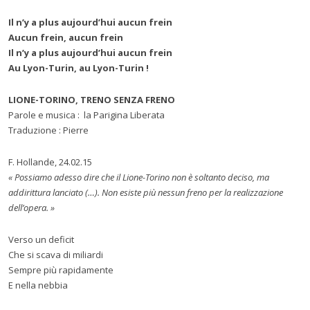
Il n
’
y a plus aujourd’hui aucun frein
Aucun frein, aucun frein
Il n
’
y a plus aujourd’hui aucun frein
Au Lyon-Turin, au Lyon-Turin !
LIONE-TORINO, TRENO SENZA FRENO
Parole e musica : la Parigina Liberata
Traduzione : Pierre
F. Hollande, 24.02.15
« Possiamo adesso dire che il Lione-Torino non è soltanto deciso, ma
addirittura lanciato (…). Non esiste più nessun freno per la realizzazione
dell’opera. »
Verso un deficit
Che si scava di miliardi
Sempre più rapidamente
E nella nebbia