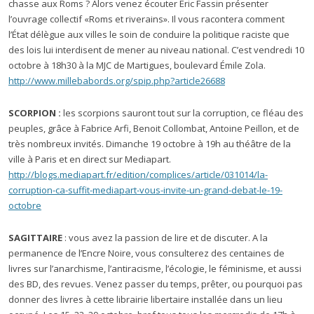
chasse aux Roms ? Alors venez écouter Éric Fassin présenter
l’ouvrage collectif «Roms et riverains». Il vous racontera comment
l’État délègue aux villes le soin de conduire la politique raciste que
des lois lui interdisent de mener au niveau national. C’est vendredi 10
octobre à 18h30 à la MJC de Martigues, boulevard Émile Zola.
http://www.millebabords.org/spip.php?article26688
SCORPION :
les scorpions sauront tout sur la corruption, ce fléau des
peuples, grâce à Fabrice Arfi, Benoit Collombat, Antoine Peillon, et de
très nombreux invités. Dimanche 19 octobre à 19h au théâtre de la
ville à Paris et en direct sur Mediapart.
http://blogs.mediapart.fr/edition/complices/article/031014/la-
corruption-ca-suffit-mediapart-vous-invite-un-grand-debat-le-19-
octobre
SAGITTAIRE
: vous avez la passion de lire et de discuter. A la
permanence de l’Encre Noire, vous consulterez des centaines de
livres sur l’anarchisme, l’antiracisme, l’écologie, le féminisme, et aussi
des BD, des revues. Venez passer du temps, prêter, ou pourquoi pas
donner des livres à cette librairie libertaire installée dans un lieu