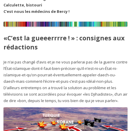
Calculette, bistouri
C’est nous les médecins de Bercy !
«C’est la gueeerrrre ! » : consignes aux
rédactions
Je n’ai pas changé d’avis et je ne vous parlerai pas de la guerre contre
l’État-islamique-dont-il-faut-bien-préciser-qu’il-n’est-ni-un-État-ni-
islamique-et-qu’on-pourrait-éventuellement-appeler-daech-ou-
daesh-mais-comment-l’écrire-et-puis-c’est-pas-idéal-non-plus.
D’ailleurs entretemps on a trouvé la solution au problème et les
télévisions se sont accordées pour évoquer «les Djihadistes», d’un air
de dire «bon, depuis le temps, tu vois bien de qui je veux parler».