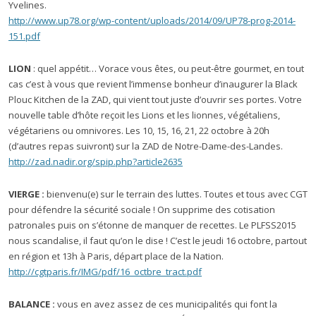
Yvelines.
http://www.up78.org/wp-content/uploads/2014/09/UP78-prog-2014-
151.pdf
LION
: quel appétit… Vorace vous êtes, ou peut-être gourmet, en tout
cas c’est à vous que revient l’immense bonheur d’inaugurer la Black
Plouc Kitchen de la ZAD, qui vient tout juste d’ouvrir ses portes. Votre
nouvelle table d’hôte reçoit les Lions et les lionnes, végétaliens,
végétariens ou omnivores. Les 10, 15, 16, 21, 22 octobre à 20h
(d’autres repas suivront) sur la ZAD de Notre-Dame-des-Landes.
http://zad.nadir.org/spip.php?article2635
VIERGE :
bienvenu(e) sur le terrain des luttes. Toutes et tous avec CGT
pour défendre la sécurité sociale ! On supprime des cotisation
patronales puis on s’étonne de manquer de recettes. Le PLFSS2015
nous scandalise, il faut qu’on le dise ! C’est le jeudi 16 octobre, partout
en région et 13h à Paris, départ place de la Nation.
http://cgtparis.fr/IMG/pdf/16_octbre_tract.pdf
BALANCE :
vous en avez assez de ces municipalités qui font la