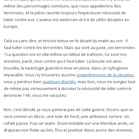
même des personnages communs, que nous appellerons des
terroristes, et la pièce raconte toujours l’impérieuse nécessité de
lutter contre eux. L’auteur est américain et il a de zélés disciples en
Europe.
Cela va sans dire, et encore mieux en le disant du matin au soir : il
faut lutter contre les terroristes. Mais qui sont au juste, ces terroristes
? La question est en elle-même un début de trahison. Ce sont nos
ennemis, pardi, ceux contre qui il faut lutter. La boucle est ainsi
bouclée, la tautologie guerrière mise en place, dans un syllogisme
imparable. Vous n’y trouverez aucune
compréhension de la situation
,
vous y perdrez bien
quelques libertés
, mais bon, vous ne songez tout
de même pas sérieusement à discuter la nécessité de
lutter contre le
terrorisme
? Ah, vous me rassurez.
Non, c’est décidé, je vous parlerai pas de cette guerre. Disons que ce
sera comme un décor, une toile de fond, une ambiance sonore. Un
rafale passe. Puis un autre. Zoom instable sur une étendue aride, un
drapeau noir flotte au loin, flou et pixelisé. Nous avons des ennemis.