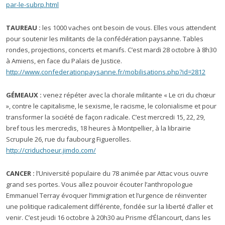
par-le-subrp.html
TAUREAU :
les 1000 vaches ont besoin de vous. Elles vous attendent
pour soutenir les militants de la confédération paysanne. Tables
rondes, projections, concerts et manifs. C’est mardi 28 octobre à 8h30
à Amiens, en face du Palais de Justice.
http://www.confederationpaysanne.fr/mobilisations.php?id=2812
GÉMEAUX :
venez répéter avec la chorale militante « Le cri du chœur
», contre le capitalisme, le sexisme, le racisme, le colonialisme et pour
transformer la société de façon radicale. C’est mercredi 15, 22, 29,
bref tous les mercredis, 18 heures à Montpellier, à la librairie
Scrupule 26, rue du faubourg Figuerolles.
http://criduchoeur.jimdo.com/
CANCER :
l’Université populaire du 78 animée par Attac vous ouvre
grand ses portes. Vous allez pouvoir écouter l’anthropologue
Emmanuel Terray évoquer l’immigration et l’urgence de réinventer
une politique radicalement différente, fondée sur la liberté d’aller et
venir. C’est jeudi 16 octobre à 20h30 au Prisme d’Élancourt, dans les