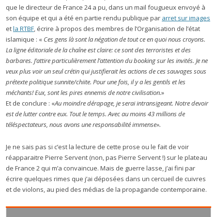
que le directeur de France 24 a pu, dans un mail fougueux envoyé à
son équipe et qui a été en partie rendu publique par
arret sur images
et
la RTBF
, écrire à propos des membres de l’Organisation de l’état
islamique : «
Ces gens là sont la négation de tout ce en quoi nous croyons.
La ligne éditoriale de la chaîne est claire: ce sont des terroristes et des
barbares. J’attire particulièrement l’attention du booking sur les invités. Je ne
veux plus voir un seul crétin qui justifierait les actions de ces sauvages sous
prétexte politique sunnite/chiite. Pour une fois, il y a les gentils et les
méchants! Eux, sont les pires ennemis de notre civilisation.
»
Et de conclure : «
Au moindre dérapage, je serai intransigeant. Notre devoir
est de lutter contre eux. Tout le temps. Avec au moins 43 millions de
téléspectateurs, nous avons une responsabilité immense».
Je ne sais pas si c’est la lecture de cette prose ou le fait de voir
réapparaitre Pierre Servent (non, pas Pierre Servent !) sur le plateau
de France 2 qui m’a convaincue. Mais de guerre lasse, j’ai fini par
écrire quelques rimes que j’ai déposées dans un cercueil de cuivres
et de violons, au pied des médias de la propagande contemporaine.