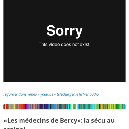
regarder dans vimeo
–
youtube
–
télécharger le fichier audio
«Les médecins de Bercy»: la sécu au