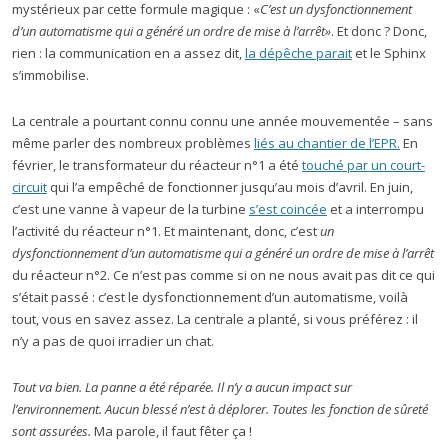
mystérieux par cette formule magique : «
C’est un dysfonctionnement
d’un automatisme qui a généré un ordre de mise à l’arrêt»
. Et donc ? Donc,
rien : la communication en a assez dit,
la dépêche parait
et le Sphinx
s’immobilise.
La centrale a pourtant connu connu une année mouvementée – sans
même parler des nombreux problèmes
liés au chantier de l’EPR.
En
février, le transformateur du réacteur n°1 a été
touché par un court-
circuit
qui l’a empêché de fonctionner jusqu’au mois d’avril. En juin,
c’est une vanne à vapeur de la turbine
s’est coincée
et a interrompu
l’activité du réacteur n°1. Et maintenant, donc, c’est
un
dysfonctionnement d’un automatisme qui a généré un ordre de mise à l’arrêt
du réacteur n°2. Ce n’est pas comme si on ne nous avait pas dit ce qui
s’était passé : c’est le dysfonctionnement d’un automatisme, voilà
tout, vous en savez assez. La centrale a planté, si vous préférez : il
n’y a pas de quoi irradier un chat.
Tout va bien. La panne a été réparée. Il n’y a aucun impact sur
l’environnement. Aucun blessé n’est à déplorer. Toutes les fonction de sûreté
sont assurées.
Ma parole, il faut fêter ça !