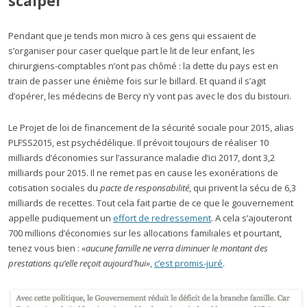
scalpel
Pendant que je tends mon micro à ces gens qui essaient de
s’organiser pour caser quelque part le lit de leur enfant, les
chirurgiens-comptables n’ont pas chômé : la dette du pays est en
train de passer une énième fois sur le billard. Et quand il s’agit
d’opérer, les médecins de Bercy n’y vont pas avec le dos du bistouri.
Le Projet de loi de financement de la sécurité sociale pour 2015, alias
PLFSS2015, est psychédélique. Il prévoit toujours de réaliser 10
milliards d’économies sur l’assurance maladie d’ici 2017, dont 3,2
milliards pour 2015. Il ne remet pas en cause les exonérations de
cotisation sociales du
pacte de responsabilité
, qui privent la sécu de 6,3
milliards de recettes. Tout cela fait partie de ce que le gouvernement
appelle pudiquement un
effort de redressement
. A cela s’ajouteront
700 millions d’économies sur les allocations familiales et pourtant,
tenez vous bien :
«aucune famille ne verra diminuer le montant des
prestations qu’elle reçoit aujourd’hui»
,
c’est promis-juré
.