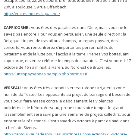
occupé. Les 15, 22, 29 octobre, bref tous tous les mercredis de 17h à
20h, à Toulouse, 59 rue Offenbach.
http://encres-noires.squat.net/
CAPRICORNE :
vous êtes des patatistes dans l’âme, mais vous ne le
savez pas encore. Pour vous en persuader, une seule direction : la
Belgique. Un peu de travail aux champs, un repas paysan, des
concerts, vous rencontrerez d’importantes personnalités du
patatisme et de la lutte pour l’accès à la terre. Prenez vos bottes, ami
capricorne, et venez célébrer le temps des patates ! C’est vendredi 17
octobre de 16h à minuit, à Haren, au Nord-Est de Bruxelles.
http://luttespaysannes.be/spip.php?article110
VERSEAU :
Vous êtes très attendu, verseau. Venez irriguer la zone
humide du Testet ! Les opposants au projet de barrage ont besoin de
vous pour faire masse contre le déboisement, les violences
policières et le béton. Verseau, prenez tout votre temps : le grand
rassemblement sera suivi par une semaine de projets collectifs, pour
enraciner la résistance. C’est samedi 25 octobre à partir de midi dans
la forêt de Sivens.
http://tantquilyauradesbouilles.wordpress.com/actions/25-octobre-