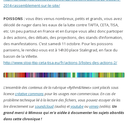
2014-rassemblement-sur-le-site/
POISSONS :
vous êtes venus nombreux, petits et grands, vous avez
décidé de nager dans les eaux de la lutte contre TAFTA, CETA, TISA,
etc. Un peu partout en France et en Europe vous allez donc participer
à des actions, des débats, des projections, des stands d’information,
des manifestations. C’est samedi 11 octobre. Pour les poissons
parisiens, le rendez-vous est à 14h30 place Stalingrad, en face du
bassin de la Villette.
http://www.stop-ttip-ceta-tisa.eu/fr/actions-3/listes-des-actions-2/
L’ensemble des contenus de la rubrique «Rythm&News» sont placés sous
licence
créative commons
pour les usages non commerciaux. En cas de
problème technique lié à la lecture des fichiers, vous pouvez essayer de les
lire directement sur
soundcloud
(audio) et
youtube
ou
vimeo
(vidéo).
Un
grand merci à Mimoso qui m’a aidée à documenter les sujets abordés
dans cette chronique !