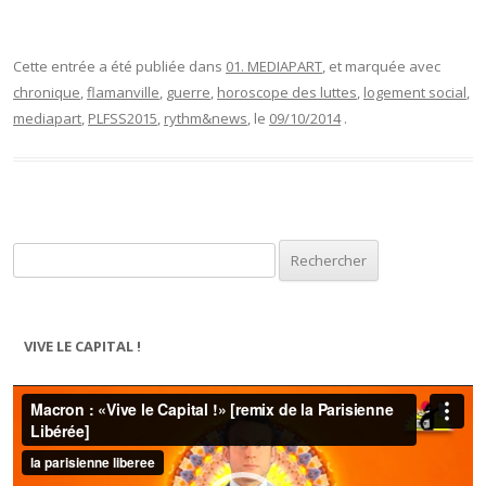
Cette entrée a été publiée dans
01. MEDIAPART
, et marquée avec
chronique
,
flamanville
,
guerre
,
horoscope des luttes
,
logement social
,
mediapart
,
PLFSS2015
,
rythm&news
, le
09/10/2014
.
Rechercher :
VIVE LE CAPITAL !
Lecteur
vidéo