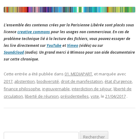
L’ensemble des contenus crées par la Parisienne Libérée sont placés sous
licence
creative commons
pour les usages non commerciaux. En cas de
problème technique lié à la lecture des fichiers, vous pouvez essayer de
les lire directement sur
YouTube
et
Vimeo
(vidéo) ou sur
Soundcloud
(audio). Un grand merci à Mimoso pour son aide documentaire
sur cette chronique.
Cette entrée a été publiée dans
01. MEDIAPART
, et marquée avec
2017
,
abstention
,
biodiversité
,
droit de manifestation
,
état d'urgence
,
finance philosophe
,
ingouvernable
,
interdiction de séjour
,
liberté de
circulation
,
liberté de réunion
,
présidentielles
,
vote
, le
21/04/2017
.
Rechercher :