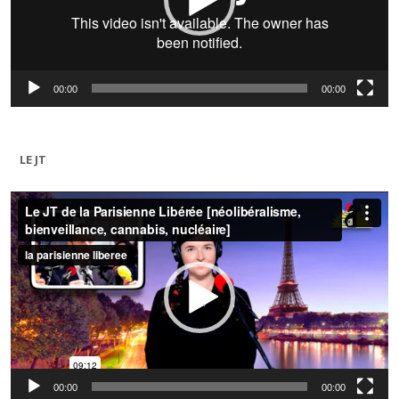
00:00
00:00
LE JT
Lecteur
vidéo
00:00
00:00