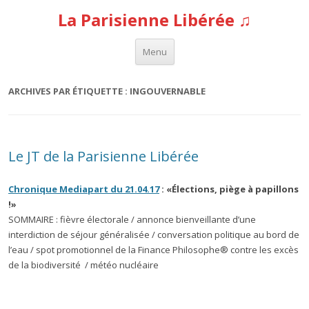
La Parisienne Libérée ♫
Aller au contenu
Menu
ARCHIVES PAR ÉTIQUETTE :
INGOUVERNABLE
Le JT de la Parisienne Libérée
Chronique Mediapart du 21.04.17
: «Élections, piège à papillons
!»
SOMMAIRE : fièvre électorale / annonce bienveillante d’une
interdiction de séjour généralisée / conversation politique au bord de
l’eau / spot promotionnel de la Finance Philosophe® contre les excès
de la biodiversité / météo nucléaire