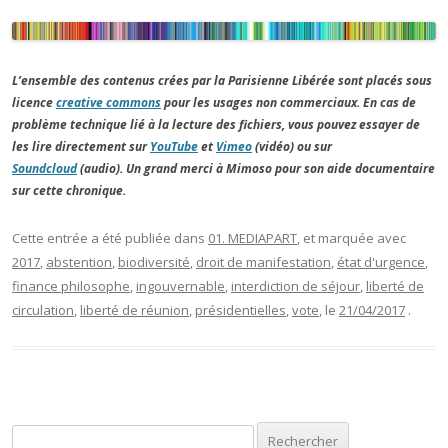
L’ensemble des contenus crées par la Parisienne Libérée sont placés sous
licence
creative commons
pour les usages non commerciaux. En cas de
problème technique lié à la lecture des fichiers, vous pouvez essayer de
les lire directement sur
YouTube
et
Vimeo
(vidéo) ou sur
Soundcloud
(audio). Un grand merci à Mimoso pour son aide documentaire
sur cette chronique.
Cette entrée a été publiée dans
01. MEDIAPART
, et marquée avec
2017
,
abstention
,
biodiversité
,
droit de manifestation
,
état d'urgence
,
finance philosophe
,
ingouvernable
,
interdiction de séjour
,
liberté de
circulation
,
liberté de réunion
,
présidentielles
,
vote
, le
21/04/2017
.
Rechercher :