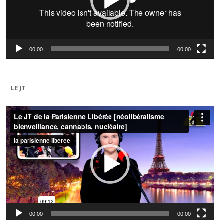
00:00
00:00
LE JT
Lecteur
vidéo
00:00
00:00