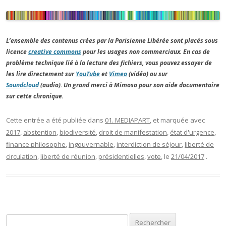
L’ensemble des contenus crées par la Parisienne Libérée sont placés sous
licence
creative commons
pour les usages non commerciaux. En cas de
problème technique lié à la lecture des fichiers, vous pouvez essayer de
les lire directement sur
YouTube
et
Vimeo
(vidéo) ou sur
Soundcloud
(audio). Un grand merci à Mimoso pour son aide documentaire
sur cette chronique.
Cette entrée a été publiée dans
01. MEDIAPART
, et marquée avec
2017
,
abstention
,
biodiversité
,
droit de manifestation
,
état d'urgence
,
finance philosophe
,
ingouvernable
,
interdiction de séjour
,
liberté de
circulation
,
liberté de réunion
,
présidentielles
,
vote
, le
21/04/2017
.
Rechercher :