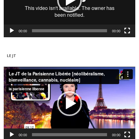
00:00
00:00
LE JT
Lecteur
vidéo
00:00
00:00