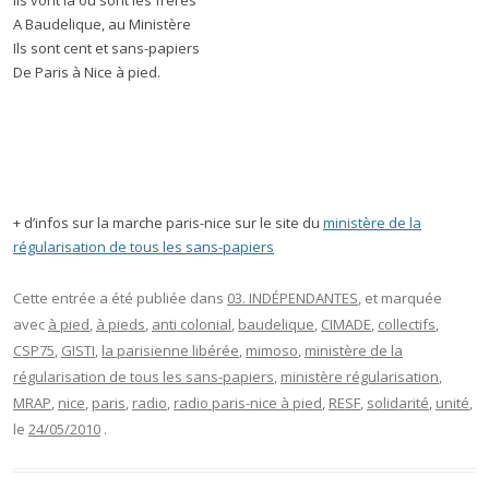
Ils vont là où sont les frères
A Baudelique, au Ministère
Ils sont cent et sans-papiers
De Paris à Nice à pied.
+ d’infos sur la marche paris-nice sur le site du
ministère de la
régularisation de tous les sans-papiers
Cette entrée a été publiée dans
03. INDÉPENDANTES
, et marquée
avec
à pied
,
à pieds
,
anti colonial
,
baudelique
,
CIMADE
,
collectifs
,
CSP75
,
GISTI
,
la parisienne libérée
,
mimoso
,
ministère de la
régularisation de tous les sans-papiers
,
ministère régularisation
,
MRAP
,
nice
,
paris
,
radio
,
radio paris-nice à pied
,
RESF
,
solidarité
,
unité
,
le
24/05/2010
.