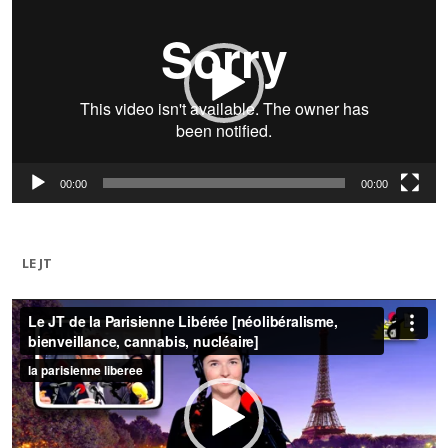
00:00
00:00
LE JT
Lecteur
vidéo