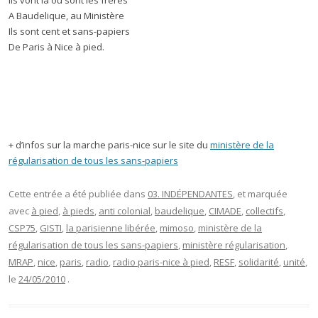
Ils vont là où sont les frères
A Baudelique, au Ministère
Ils sont cent et sans-papiers
De Paris à Nice à pied.
+ d’infos sur la marche paris-nice sur le site du
ministère de la
régularisation de tous les sans-papiers
Cette entrée a été publiée dans
03. INDÉPENDANTES
, et marquée
avec
à pied
,
à pieds
,
anti colonial
,
baudelique
,
CIMADE
,
collectifs
,
CSP75
,
GISTI
,
la parisienne libérée
,
mimoso
,
ministère de la
régularisation de tous les sans-papiers
,
ministère régularisation
,
MRAP
,
nice
,
paris
,
radio
,
radio paris-nice à pied
,
RESF
,
solidarité
,
unité
,
le
24/05/2010
.