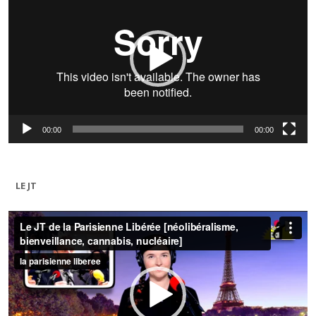
00:00
00:00
LE JT
Lecteur
vidéo