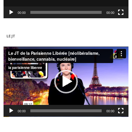
00:00
00:00
LE JT
Lecteur
vidéo
00:00
00:00