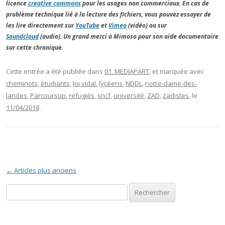
licence
creative commons
pour les usages non commerciaux. En cas de
problème technique lié à la lecture des fichiers, vous pouvez essayer de
les lire directement sur
YouTube
et
Vimeo
(vidéo) ou sur
Soundcloud
(audio). Un grand merci à Mimoso pour son aide documentaire
sur cette chronique.
Cette entrée a été publiée dans
01. MEDIAPART
, et marquée avec
cheminots
,
étudiants
,
loi vidal
,
lycéens
,
NDDL
,
notre-dame-des-
landes
,
Parcoursup
,
réfugiés
,
sncf
,
université
,
ZAD
,
zadistes
, le
11/04/2018
.
Navigation des articles
←
Articles plus anciens
Rechercher :