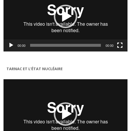
00:00
00:00
TARNAC ET L’ÉTAT NUCLÉAIRE
Lecteur
vidéo