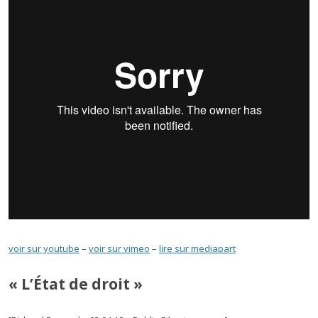
voir sur youtube
–
voir sur vimeo
–
lire sur mediapart
« L’État de droit »