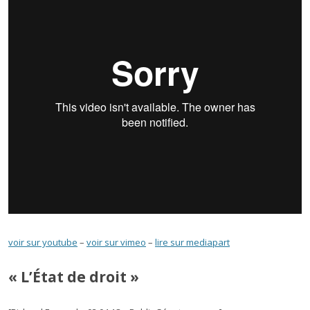
voir sur youtube
–
voir sur vimeo
–
lire sur mediapart
« L’État de droit »