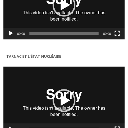
00:00
00:00
TARNAC ET L’ÉTAT NUCLÉAIRE
Lecteur
vidéo