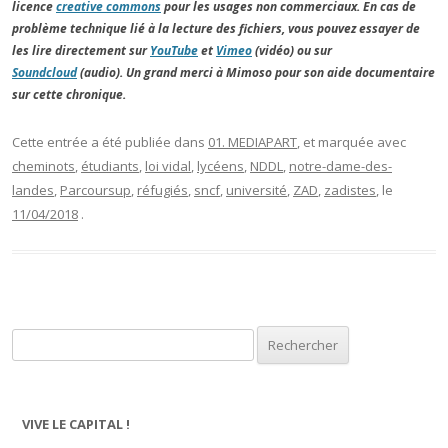
licence
creative commons
pour les usages non commerciaux. En cas de
problème technique lié à la lecture des fichiers, vous pouvez essayer de
les lire directement sur
YouTube
et
Vimeo
(vidéo) ou sur
Soundcloud
(audio). Un grand merci à Mimoso pour son aide documentaire
sur cette chronique.
Cette entrée a été publiée dans
01. MEDIAPART
, et marquée avec
cheminots
,
étudiants
,
loi vidal
,
lycéens
,
NDDL
,
notre-dame-des-
landes
,
Parcoursup
,
réfugiés
,
sncf
,
université
,
ZAD
,
zadistes
, le
11/04/2018
.
Rechercher :
VIVE LE CAPITAL !