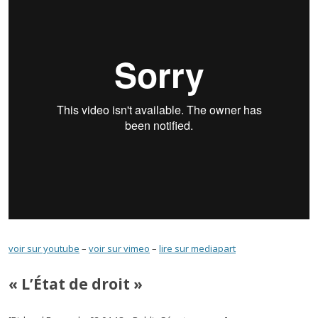
voir sur youtube
–
voir sur vimeo
–
lire sur mediapart
« L’État de droit »