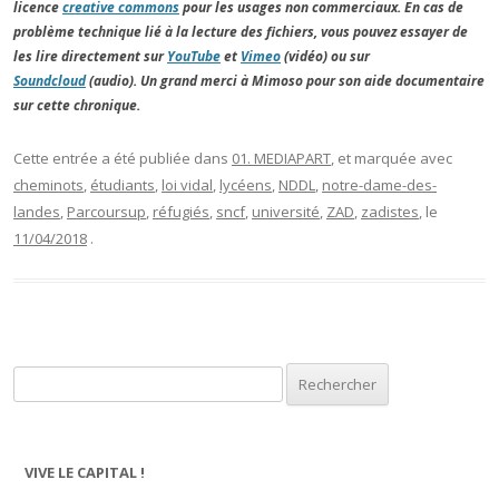
licence
creative commons
pour les usages non commerciaux. En cas de
problème technique lié à la lecture des fichiers, vous pouvez essayer de
les lire directement sur
YouTube
et
Vimeo
(vidéo) ou sur
Soundcloud
(audio). Un grand merci à Mimoso pour son aide documentaire
sur cette chronique.
Cette entrée a été publiée dans
01. MEDIAPART
, et marquée avec
cheminots
,
étudiants
,
loi vidal
,
lycéens
,
NDDL
,
notre-dame-des-
landes
,
Parcoursup
,
réfugiés
,
sncf
,
université
,
ZAD
,
zadistes
, le
11/04/2018
.
Rechercher :
VIVE LE CAPITAL !