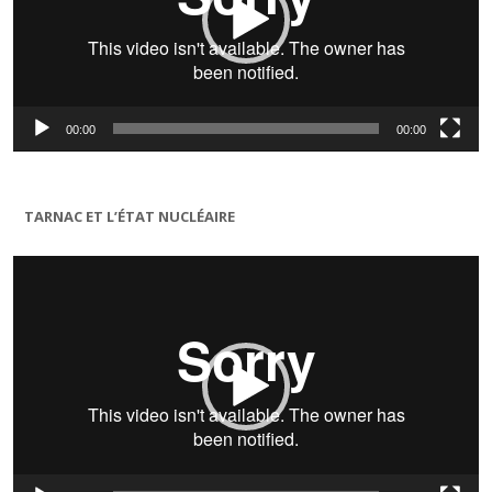
00:00
00:00
TARNAC ET L’ÉTAT NUCLÉAIRE
Lecteur
vidéo