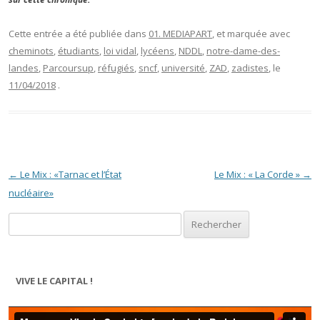
Cette entrée a été publiée dans
01. MEDIAPART
, et marquée avec
cheminots
,
étudiants
,
loi vidal
,
lycéens
,
NDDL
,
notre-dame-des-
landes
,
Parcoursup
,
réfugiés
,
sncf
,
université
,
ZAD
,
zadistes
, le
11/04/2018
.
Navigation des articles
←
Le Mix : «Tarnac et l’État
Le Mix : « La Corde »
→
nucléaire»
Rechercher :
VIVE LE CAPITAL !
Lecteur
vidéo