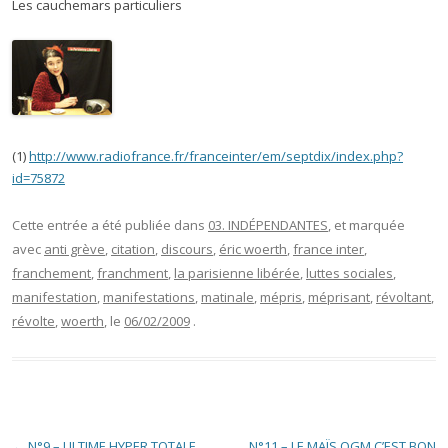
Les cauchemars particuliers
(1)
http://www.radiofrance.fr/franceinter/em/septdix/index.php?
id=75872
Cette entrée a été publiée dans
03. INDÉPENDANTES
, et marquée
avec
anti grève
,
citation
,
discours
,
éric woerth
,
france inter
,
franchement
,
franchment
,
la parisienne libérée
,
luttes sociales
,
manifestation
,
manifestations
,
matinale
,
mépris
,
méprisant
,
révoltant
,
révolte
,
woerth
, le
06/02/2009
.
Navigation des articles
←
N°9 – ULTIME HYPER TOTALE
N°11 – LE MAÏS OGM C’EST BON