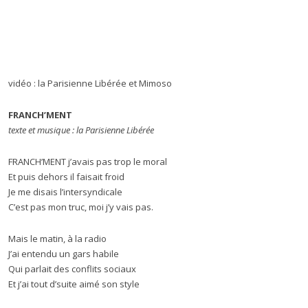
vidéo : la Parisienne Libérée et Mimoso
FRANCH’MENT
texte et musique : la Parisienne Libérée
FRANCH’MENT j’avais pas trop le moral
Et puis dehors il faisait froid
Je me disais l’intersyndicale
C’est pas mon truc, moi j’y vais pas.
Mais le matin, à la radio
J’ai entendu un gars habile
Qui parlait des conflits sociaux
Et j’ai tout d’suite aimé son style