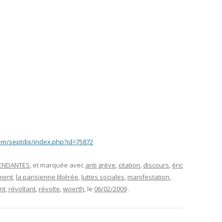
/em/septdix/index.php?id=75872
PENDANTES
, et marquée avec
anti grève
,
citation
,
discours
,
éric
ment
,
la parisienne libérée
,
luttes sociales
,
manifestation
,
nt
,
révoltant
,
révolte
,
woerth
, le
06/02/2009
.