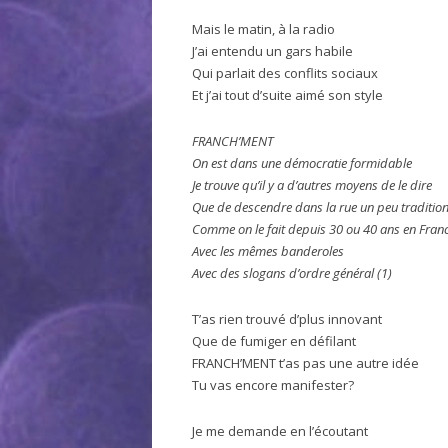
Mais le matin, à la radio
J’ai entendu un gars habile
Qui parlait des conflits sociaux
Et j’ai tout d’suite aimé son style
FRANCH’MENT
On est dans une démocratie formidable
Je trouve qu’il y a d’autres moyens de le dire
Que de descendre dans la rue un peu traditio
Comme on le fait depuis 30 ou 40 ans en Fran
Avec les mêmes banderoles
Avec des slogans d’ordre général (1)
T’as rien trouvé d’plus innovant
Que de fumiger en défilant
FRANCH’MENT t’as pas une autre idée
Tu vas encore manifester?
Je me demande en l’écoutant