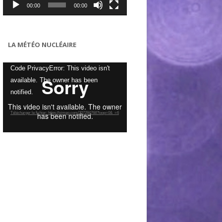
00:00
00:00
LA MÉTÉO NUCLÉAIRE
Lecteur
Code PrivacyError: This video isn't
vidéo
available. The owner has been
notified.
Télécharger le fichier: https://vimeo.com/307284768?loop=0&_=6