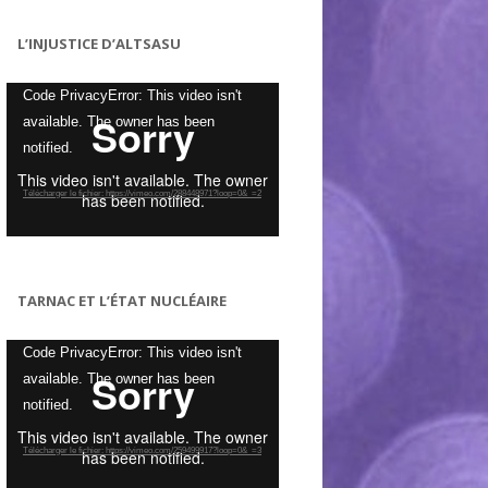
L’INJUSTICE D’ALTSASU
Lecteur
Code PrivacyError: This video isn't
vidéo
available. The owner has been
notified.
Télécharger le fichier: https://vimeo.com/288448971?loop=0&_=2
TARNAC ET L’ÉTAT NUCLÉAIRE
Lecteur
Code PrivacyError: This video isn't
vidéo
available. The owner has been
notified.
Télécharger le fichier: https://vimeo.com/259499917?loop=0&_=3