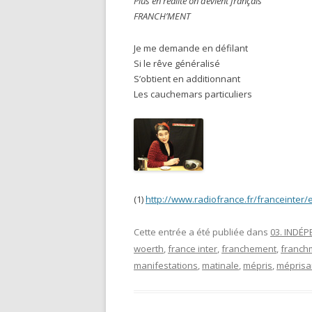
Plus en réalité on devient français
FRANCH’MENT
Je me demande en défilant
Si le rêve généralisé
S’obtient en additionnant
Les cauchemars particuliers
(1)
http://www.radiofrance.fr/franceinter
Cette entrée a été publiée dans
03. INDÉ
woerth
,
france inter
,
franchement
,
franch
manifestations
,
matinale
,
mépris
,
méprisa