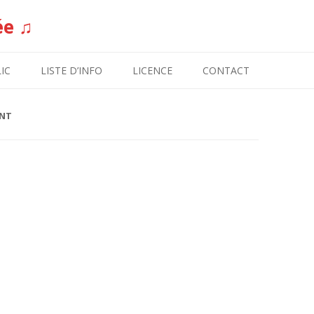
ée ♫
Aller au contenu
IC
LISTE D’INFO
LICENCE
CONTACT
NT