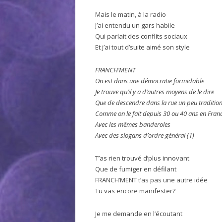
Mais le matin, à la radio
J’ai entendu un gars habile
Qui parlait des conflits sociaux
Et j’ai tout d’suite aimé son style
FRANCH’MENT
On est dans une démocratie formidable
Je trouve qu’il y a d’autres moyens de le dire
Que de descendre dans la rue un peu traditio
Comme on le fait depuis 30 ou 40 ans en Fran
Avec les mêmes banderoles
Avec des slogans d’ordre général (1)
T’as rien trouvé d’plus innovant
Que de fumiger en défilant
FRANCH’MENT t’as pas une autre idée
Tu vas encore manifester?
Je me demande en l’écoutant