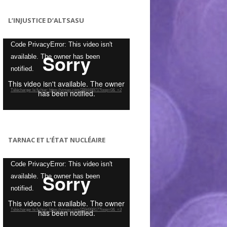
L’INJUSTICE D’ALTSASU
Lecteur
Code PrivacyError: This video isn't
vidéo
available. The owner has been
notified.
Télécharger le fichier: https://vimeo.com/288448971?loop=0&_=2
TARNAC ET L’ÉTAT NUCLÉAIRE
Lecteur
Code PrivacyError: This video isn't
vidéo
available. The owner has been
notified.
Télécharger le fichier: https://vimeo.com/259499917?loop=0&_=3