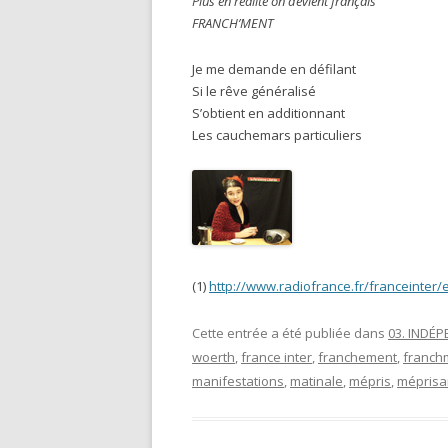
Plus en réalité on devient français
FRANCH’MENT
Je me demande en défilant
Si le rêve généralisé
S’obtient en additionnant
Les cauchemars particuliers
(1)
http://www.radiofrance.fr/franceinter
Cette entrée a été publiée dans
03. INDÉ
woerth
,
france inter
,
franchement
,
franch
manifestations
,
matinale
,
mépris
,
méprisa