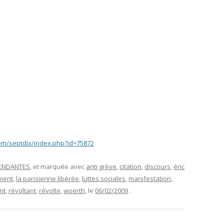
/em/septdix/index.php?id=75872
PENDANTES
, et marquée avec
anti grève
,
citation
,
discours
,
éric
ment
,
la parisienne libérée
,
luttes sociales
,
manifestation
,
nt
,
révoltant
,
révolte
,
woerth
, le
06/02/2009
.