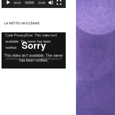
00:00
00:00
LA MÉTÉO NUCLÉAIRE
Lecteur
Code PrivacyError: This video isn't
vidéo
available. The owner has been
notified.
Télécharger le fichier: https://vimeo.com/307284768?loop=0&_=6