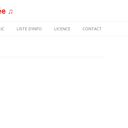
ée ♫
Aller au contenu
IC
LISTE D’INFO
LICENCE
CONTACT