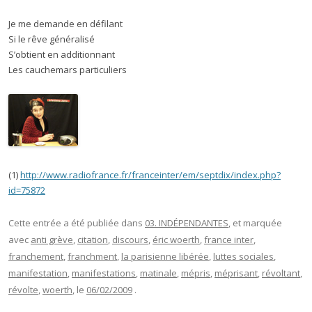
Je me demande en défilant
Si le rêve généralisé
S’obtient en additionnant
Les cauchemars particuliers
(1)
http://www.radiofrance.fr/franceinter/em/septdix/index.php?
id=75872
Cette entrée a été publiée dans
03. INDÉPENDANTES
, et marquée
avec
anti grève
,
citation
,
discours
,
éric woerth
,
france inter
,
franchement
,
franchment
,
la parisienne libérée
,
luttes sociales
,
manifestation
,
manifestations
,
matinale
,
mépris
,
méprisant
,
révoltant
,
révolte
,
woerth
, le
06/02/2009
.