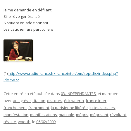
Je me demande en défilant
Si le rêve généralisé
S’obtient en additionnant
Les cauchemars particuliers
(1)
http://www.radiofrance.fr/franceinter/em/septdix/index.php?
id=75872
Cette entrée a été publiée dans
03. INDÉPENDANTES
, et marquée
avec
anti grève
,
citation
,
discours
,
éric woerth
,
france inter
,
franchement
,
franchment
,
la parisienne libérée
,
luttes sociales
,
manifestation
,
manifestations
,
matinale
,
mépris
,
méprisant
,
révoltant
,
révolte
,
woerth
, le
06/02/2009
.