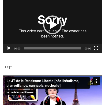
vidéo
00:00
00:00
LE JT
Lecteur
vidéo