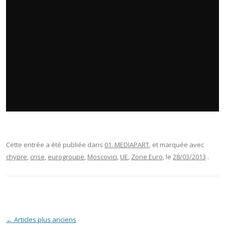
Cette entrée a été publiée dans
01. MEDIAPART
, et marquée avec
chypre
,
crise
,
eurogroupe
,
Moscovici
,
UE
,
Zone Euro
, le
28/03/2013
.
Navigation des articles
←
Articles plus anciens