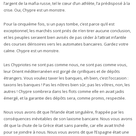
l’argent de la mafia russe, tel le cœur d’un athlète, l’a prédisposé à la
crise. Oui, Chypre est un monstre.
Pour la cinquième fois, si un pays tombe, c’est parce qu’il est
exceptionnel, les marchés sont priés de n’en tirer aucune conclusion,
et les peuples seraient bien avisés de pas céder à l’attrait infantile
des courses dérisoires vers les automates bancaires. Gardez votre
calme. Chypre est un monstre.
Les Chypriotes ne sont pas comme nous, ne sont pas comme vous,
leur Orient méditerranéen est gorgé de cyrilliques et de dépôts
étrangers. Vous vouliez taxer les banques, eh bien, c’est l’occasion :
taxons les banques ! Pas les nôtres bien sûr, pas les vôtres, non, les
autres ! Chypre sombrera dans les flots comme elle en avait jadis
émergé, et la garantie des dépôts sera, comme promis, respectée.
Nous vous avons dit que l’Irlande était singulière, frappée par les
conséquences inévitables de son laxisme bancaire. Nous vous avons
dit que la chute de la Grèce était sans pareille, car elle avait triché
pour se joindre à nous. Nous vous avons dit que l’Espagne était une