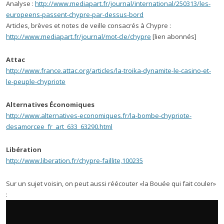
Analyse :
http://www.mediapart.fr/journal/international/250313/les-
europeens-passent-chypre-par-dessus-bord
Articles, brèves et notes de veille consacrés à Chypre :
http://www.mediapart.fr/journal/mot-cle/chypre
[lien abonnés]
Attac
http://www.france.attac.org/articles/la-troika-dynamite-le-casino-et-
le-peuple-chypriote
Alternatives Économiques
http://www.alternatives-economiques.fr/la-bombe-chypriote-
desamorcee_fr_art_633_63290.html
Libération
http://www.liberation.fr/chypre-faillite,100235
Sur un sujet voisin, on peut aussi réécouter «la Bouée qui fait couler»
: