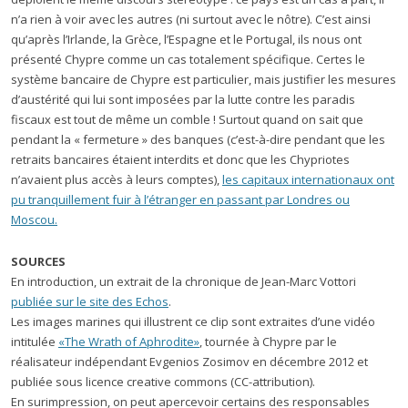
n’a rien à voir avec les autres (ni surtout avec le nôtre). C’est ainsi
qu’après l’Irlande, la Grèce, l’Espagne et le Portugal, ils nous ont
présenté Chypre comme un cas totalement spécifique. Certes le
système bancaire de Chypre est particulier, mais justifier les mesures
d’austérité qui lui sont imposées par la lutte contre les paradis
fiscaux est tout de même un comble ! Surtout quand on sait que
pendant la « fermeture » des banques (c’est-à-dire pendant que les
retraits bancaires étaient interdits et donc que les Chypriotes
n’avaient plus accès à leurs comptes),
les capitaux internationaux ont
pu tranquillement fuir à l’étranger en passant par Londres ou
Moscou.
SOURCES
En introduction, un extrait de la chronique de Jean-Marc Vottori
publiée sur le site des Echos
.
Les images marines qui illustrent ce clip sont extraites d’une vidéo
intitulée
«The Wrath of Aphrodite»
, tournée à Chypre par le
réalisateur indépendant Evgenios Zosimov en décembre 2012 et
publiée sous licence creative commons (CC-attribution).
En surimpression, on peut apercevoir certains des responsables