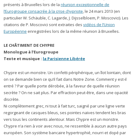
présents à Bruxelles lors de la
réunion exceptionnelle de
l’Eurogroupe consacrée à la crise chypriote
, le 24 mars 2013 (en
particulier W. Schäuble, C. Lagarde, J. Dijsselbloem, P. Moscovici). Les
citations de P. Moscovici sont extraites des
vidéos de l’Union
Européenne
enregistrées lors de la même réunion à Bruxelles.
LE CHÂTIMENT DE CHYPRE
Monologue à l’Eurogroupe
Texte et musique :
la Parisienne Libérée
Chypre est un monstre. Un confetti périphérique, un îlot lointain, dont
on se demande bien ce qu’il fait dans Notre Zone. Comment y est-il
entré ? Par quelle porte dérobée, à la faveur de quelle réunion
secrète ? On ne sait plus. Par effraction peut-être, dans une opacité
discrète.
Ni complètement grec, ni tout à fait turc, saigné par une ligne verte
regorgeant de casques bleus, ses pointes naïves tendent les bras
vers tous les continents alentour. Mais Chypre est un monstre.
Chypre n’a rien à voir avec nous, ne ressemble à aucun autre pays
européen. Son système bancaire hypertrophié, nourri et dopé par