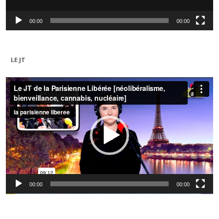
00:00
00:00
LE JT
Lecteur
vidéo
00:00
00:00