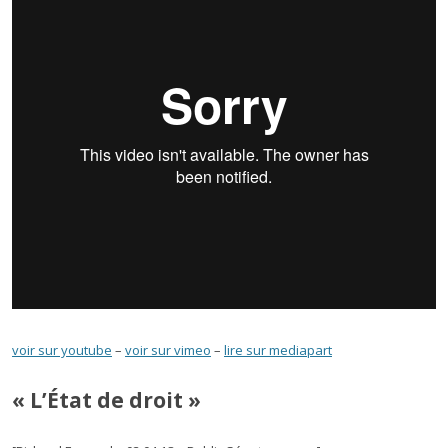
voir sur youtube
–
voir sur vimeo
–
lire sur mediapart
« L’État de droit »