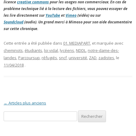
licence
creative commons
pour les usages non commerciaux. En cas de
problème technique lié à la lecture des fichiers, vous pouvez essayer de
les lire directement sur
YouTube
et
Vimeo
(vidéo) ou sur
Soundcloud
(audio). Un grand merci à Mimoso pour son aide documentaire
sur cette chronique.
Cette entrée a été publiée dans
01. MEDIAPART
, et marquée avec
cheminots
,
étudiants
,
loi vidal
,
lycéens
,
NDDL
,
notre-dame-des-
landes
,
Parcoursup
,
réfugiés
,
sncf
,
université
,
ZAD
,
zadistes
, le
11/04/2018
.
Navigation des articles
←
Articles plus anciens
Rechercher :