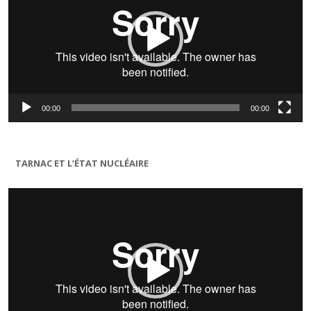
00:00
00:00
TARNAC ET L’ÉTAT NUCLÉAIRE
Lecteur
vidéo