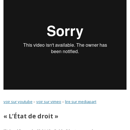
voir sur youtube
–
voir sur vimeo
–
lire sur mediapart
« L’État de droit »