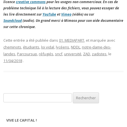
licence
creative commons
pour les usages non commerciaux. En cas de
problème technique lié à la lecture des fichiers, vous pouvez essayer de
les lire directement sur
YouTube
et
Vimeo
(vidéo) ou sur
Soundcloud
(audio). Un grand merci à Mimoso pour son aide documentaire
sur cette chronique.
Cette entrée a été publiée dans
01. MEDIAPART
, et marquée avec
cheminots
,
étudiants
,
loi vidal
,
lycéens
,
NDDL
,
notre-dame-des-
landes
,
Parcoursup
,
réfugiés
,
sncf
,
université
,
ZAD
,
zadistes
, le
11/04/2018
.
Rechercher :
VIVE LE CAPITAL !