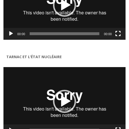
00:00
00:00
TARNAC ET L’ÉTAT NUCLÉAIRE
Lecteur
vidéo